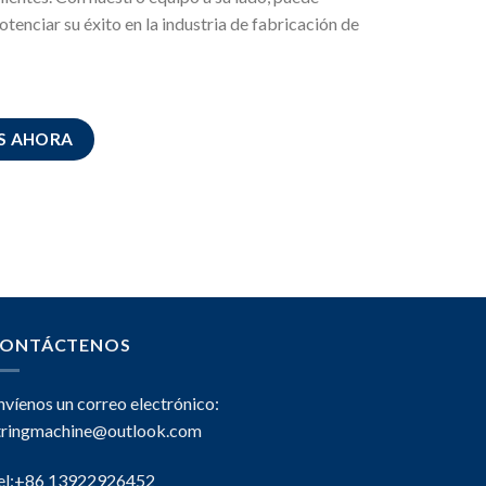
tenciar su éxito en la industria de fabricación de
S AHORA
ONTÁCTENOS
nvíenos un correo electrónico:
tringmachine@outlook.com
el:+86 13922926452