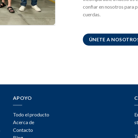
confiar en nosotros para po
cuerdas.
ÚNETE A NOSOTRO
APOYO
C
Todo el producto
E
Acerca de
s
a
Contacto
T
Blog