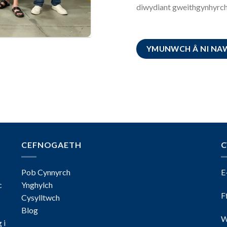
diwydiant gweithgynhyrchu
YMUNWCH Â NI NA
CEFNOGAETH
C
Pob Cynnyrch
E
c
Ynghylch
F
Cysylltwch
Blog
W
 i