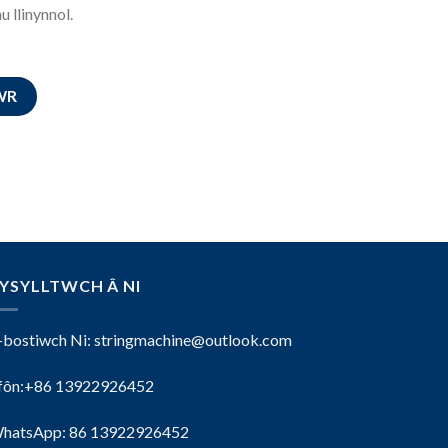
 llinynnol.
WR
YSYLLTWCH Â NI
-bostiwch Ni:
stringmachine@outlook.com
fôn:+86 13922926452
hatsApp: 86 13922926452