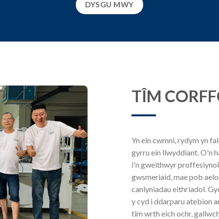
DYSGU MWY
TÎM CORF
Yn ein cwmni, rydym yn fa
gyrru ein llwyddiant. O'n
i'n gweithwyr proffesiyno
gwsmeriaid, mae pob aelod
canlyniadau eithriadol. Gy
y cyd i ddarparu atebion ar
tîm wrth eich ochr, gallwc