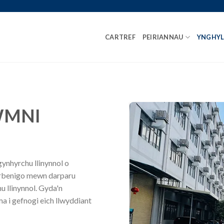
CARTREF
PEIRIANNAU
YNGHY
WMNI
gynhyrchu llinynnol o
arbenigo mewn darparu
u llinynnol. Gyda'n
a i gefnogi eich llwyddiant