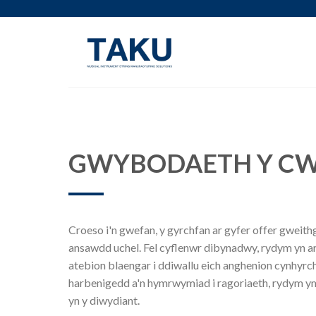
Neidio
i'r
cynnwys
GWYBODAETH Y C
Croeso i'n gwefan, y gyrchfan ar gyfer offer gweith
ansawdd uchel. Fel cyflenwr dibynadwy, rydym yn 
atebion blaengar i ddiwallu eich anghenion cynhyrch
harbenigedd a'n hymrwymiad i ragoriaeth, rydym ym
yn y diwydiant.