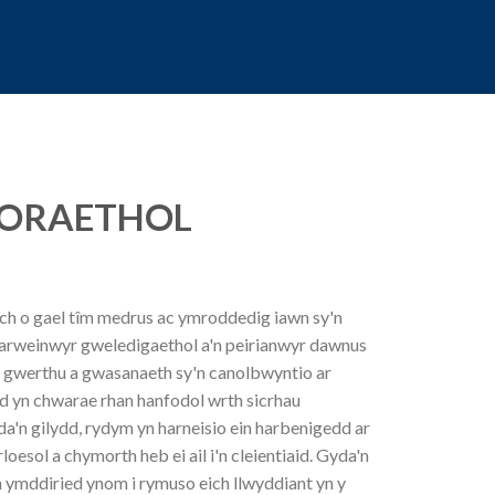
FORAETHOL
lch o gael tîm medrus ac ymroddedig iawn sy'n
 harweinwyr gweledigaethol a'n peirianwyr dawnus
l gwerthu a gwasanaeth sy'n canolbwyntio ar
 yn chwarae rhan hanfodol wrth sicrhau
da'n gilydd, rydym yn harneisio ein harbenigedd ar
loesol a chymorth heb ei ail i'n cleientiaid. Gyda'n
h ymddiried ynom i rymuso eich llwyddiant yn y