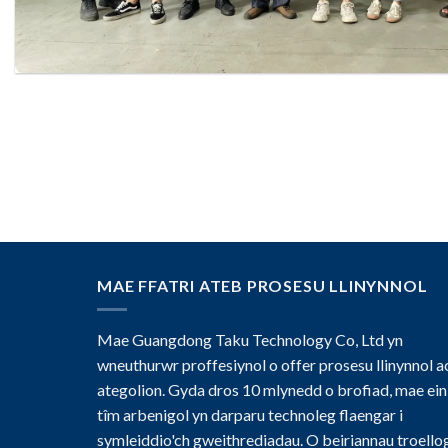
MAE FFATRI ATEB PROSESU LLINYNNOL
Mae Guangdong Taku Technology Co, Ltd yn
wneuthurwr proffesiynol o offer prosesu llinynnol a
ategolion. Gyda dros 10 mlynedd o brofiad, mae ein
tîm arbenigol yn darparu technoleg flaengar i
symleiddio'ch gweithrediadau. O beiriannau troellog