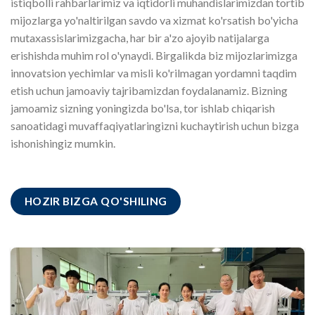
istiqbolli rahbarlarimiz va iqtidorli muhandislarimizdan tortib
mijozlarga yo'naltirilgan savdo va xizmat ko'rsatish bo'yicha
mutaxassislarimizgacha, har bir a'zo ajoyib natijalarga
erishishda muhim rol o'ynaydi. Birgalikda biz mijozlarimizga
innovatsion yechimlar va misli ko'rilmagan yordamni taqdim
etish uchun jamoaviy tajribamizdan foydalanamiz. Bizning
jamoamiz sizning yoningizda bo'lsa, tor ishlab chiqarish
sanoatidagi muvaffaqiyatlaringizni kuchaytirish uchun bizga
ishonishingiz mumkin.
HOZIR BIZGA QO'SHILING