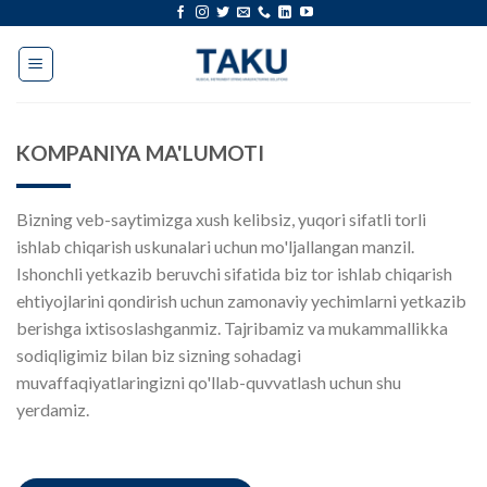
Tarkibga
oʻtish
KOMPANIYA MA'LUMOTI
Bizning veb-saytimizga xush kelibsiz, yuqori sifatli torli
ishlab chiqarish uskunalari uchun mo'ljallangan manzil.
Ishonchli yetkazib beruvchi sifatida biz tor ishlab chiqarish
ehtiyojlarini qondirish uchun zamonaviy yechimlarni yetkazib
berishga ixtisoslashganmiz. Tajribamiz va mukammallikka
sodiqligimiz bilan biz sizning sohadagi
muvaffaqiyatlaringizni qo'llab-quvvatlash uchun shu
yerdamiz.