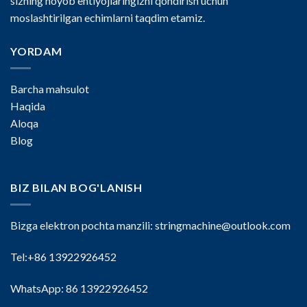
sizning noyob ehtiyojlaringizni qondirish uchun
moslashtirilgan echimlarni taqdim etamiz.
YORDAM
Barcha mahsulot
Haqida
Aloqa
Blog
BIZ BILAN BOG'LANISH
Bizga elektron pochta manzili:
stringmachine@outlook.com
Tel:+86 13922926452
WhatsApp: 86 13922926452