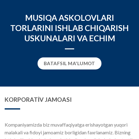
MUSIQA ASKOLOVLARI
TORLARINI ISHLAB CHIQARISH
USKUNALARI VA ECHIM
BATAFSIL MA'LUMOT
KORPORATİV JAMOASI
Kompaniyamizda biz muvaffaqiyatga erishayotgan yuqori
malakali va fidoyi jamoamiz borligidan faxrlanamiz. Bizning