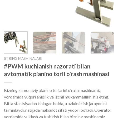
STRING MASHINALARI
#PWM kuchlanish nazorati bilan
avtomatik pianino torli o'rash mashinasi
Bizning zamonaviy pianino torlarini o'rash mashinamiz
yordamida yuqori aniqlik va izchil mukammallikni his eting.
Bitta stantsiyadan ishlagan holda, u uzluksiz ish jarayonini
ta'minlaydi, natijada mahsulot sifati yuqori bo'ladi. Operator
yordamida yuklash va tushirish bilan bizning mashinamiz