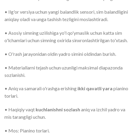
• Ilg'or versiya uchun yangi balandlik sensori, sim balandligini
aniqlay oladi va unga tashish tezligini moslashtiradi.
• Asosiy simning uzilishiga yo'l qo'ymaslik uchun katta sim
o'lchamlari uchun simning oxirida sinxronlashtirilgan to'xtash.
• O'rash jarayonidan oldin yadro simini oldindan burish.
• Materiallarni tejash uchun uzunligi maksimal diapazonda
sozlanishi.
• Aniq va samarali o'rashga erishing
ikki qavatli yara
pianino
torlari.
• Haqiqiy vaqt
kuchlanishni sozlash
aniq va izchil yadro va
mis tarangligi uchun.
• Mos: Pianino torlari.