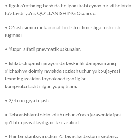
• Ilgak o'rashning boshida bo'lgani kabi aynan bir xil holatda
to'xtaydi, ya'ni: QO'LLANISHING Osonroq.
• O'rash simini mukammal kiritish uchun ishga tushirish
tugmasi.
• Yuqori sifatli pnevmatik uskunalar.
• Ishlab chiqarish jarayonida keskinlik darajasini aniq
o'lchash va doimiy ravishda sozlash uchun yuk xujayrasi
texnologiyasidan foydalanadigan ilg'or
kompyuterlashtirilgan yopiq tizim.
• 2/3 energiya tejash
• Tebranishlarni oldini olish uchun o'rash jarayonida ipni
qo'llab-quvvatlaydigan ikkita silindr.
• Har bir stantsiya uchun 25 tagacha dasturni saqlang.