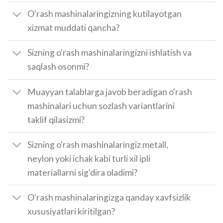
O'rash mashinalaringizning kutilayotgan
xizmat muddati qancha?
Sizning o'rash mashinalaringizni ishlatish va
saqlash osonmi?
Muayyan talablarga javob beradigan o'rash
mashinalari uchun sozlash variantlarini
taklif qilasizmi?
Sizning o'rash mashinalaringiz metall,
neylon yoki ichak kabi turli xil ipli
materiallarni sig'dira oladimi?
O'rash mashinalaringizga qanday xavfsizlik
xususiyatlari kiritilgan?