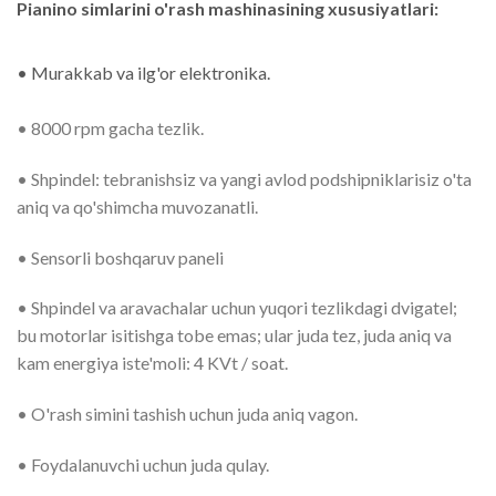
Pianino simlarini o'rash mashinasining xususiyatlari:
• Murakkab va ilg'or elektronika.
• 8000 rpm gacha tezlik.
• Shpindel: tebranishsiz va yangi avlod podshipniklarisiz o'ta
aniq va qo'shimcha muvozanatli.
• Sensorli boshqaruv paneli
• Shpindel va aravachalar uchun yuqori tezlikdagi dvigatel;
bu motorlar isitishga tobe emas; ular juda tez, juda aniq va
kam energiya iste'moli: 4 KVt / soat.
• O'rash simini tashish uchun juda aniq vagon.
• Foydalanuvchi uchun juda qulay.