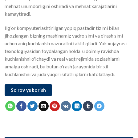
mehnat unumdorligini oshiradi va mehnat xarajatlarini
kamaytiradi.
Ilg'or kompyuterlashtirilgan yopiq pastadir tizimi bilan
jihozlangan bizning mashinamiz yadro simi va o'rash simi
uchun aniq kuchlanish nazoratini taklif qiladi. Yuk xujayrasi
texnologiyasidan foydalangan holda, u doimiy ravishda
kuchlanishni o'lchaydi va real vaqt rejimida sozlashlarni
amalga oshiradi, bu butun o'rash jarayonida bir xil
kuchlanishni va juda yuqori sifatli iplarni kafolatlaydi.
So'rov yuborish