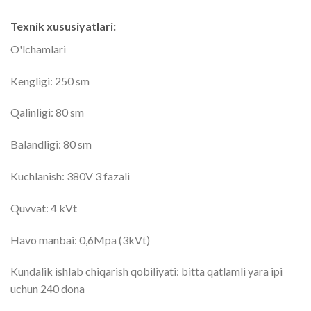
Texnik xususiyatlari:
O'lchamlari
Kengligi: 250 sm
Qalinligi: 80 sm
Balandligi: 80 sm
Kuchlanish: 380V 3 fazali
Quvvat: 4 kVt
Havo manbai: 0,6Mpa (3kVt)
Kundalik ishlab chiqarish qobiliyati: bitta qatlamli yara ipi
uchun 240 dona