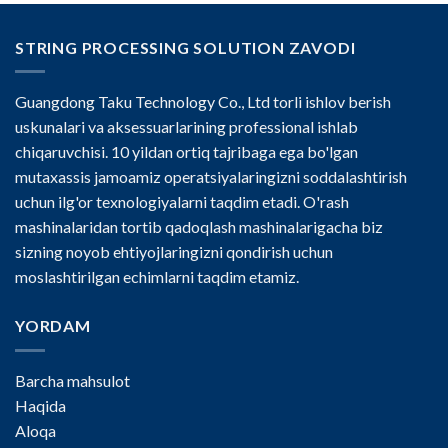
STRING PROCESSING SOLUTION ZAVODI
Guangdong Taku Technology Co., Ltd torli ishlov berish
uskunalari va aksessuarlarining professional ishlab
chiqaruvchisi. 10 yildan ortiq tajribaga ega bo'lgan
mutaxassis jamoamiz operatsiyalaringizni soddalashtirish
uchun ilg'or texnologiyalarni taqdim etadi. O'rash
mashinalaridan tortib qadoqlash mashinalarigacha biz
sizning noyob ehtiyojlaringizni qondirish uchun
moslashtirilgan echimlarni taqdim etamiz.
YORDAM
Barcha mahsulot
Haqida
Aloqa