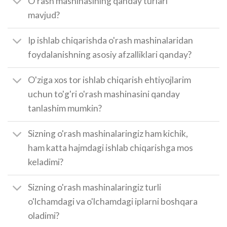
O'rash mashinasining qanday turlari
mavjud?
Ip ishlab chiqarishda o'rash mashinalaridan
foydalanishning asosiy afzalliklari qanday?
O'ziga xos tor ishlab chiqarish ehtiyojlarim
uchun to'g'ri o'rash mashinasini qanday
tanlashim mumkin?
Sizning o'rash mashinalaringiz ham kichik,
ham katta hajmdagi ishlab chiqarishga mos
keladimi?
Sizning o'rash mashinalaringiz turli
o'lchamdagi va o'lchamdagi iplarni boshqara
oladimi?