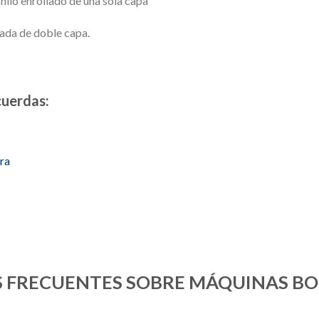
hilo enrollado de una sola capa
e doble capa.
cuerdas:
ra
 FRECUENTES SOBRE MÁQUINAS B