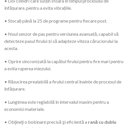
• Doi cilindri care susțin sfoara în timpul procesului de
înfășurare, pentru a evita vibrațiile.
• Stocați până la 25 de programe pentru fiecare post.
• Noul senzor de pas pentru versiunea avansată, capabil să
detecteze pasul firului și să adapteze viteza căruciorului la
acesta.
• Oprire sincronizată la capătul firului pentru fire mari pentru
a evita ruperea miezului.
• Răsucirea prealabilă a firului central înainte de procesul de
înfășurare.
• Lungimea este reglabilă în intervalul maxim pentru a
economisi materiale.
• Obţineţi o bobinare precisă şi eficientă a
rană cu dublu