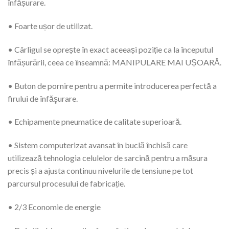
înfășurare.
• Foarte ușor de utilizat.
• Cârligul se oprește în exact aceeași poziție ca la începutul
înfășurării, ceea ce înseamnă: MANIPULARE MAI UȘOARĂ.
• Buton de pornire pentru a permite introducerea perfectă a
firului de înfăşurare.
• Echipamente pneumatice de calitate superioară.
• Sistem computerizat avansat în buclă închisă care
utilizează tehnologia celulelor de sarcină pentru a măsura
precis și a ajusta continuu nivelurile de tensiune pe tot
parcursul procesului de fabricație.
• 2/3 Economie de energie