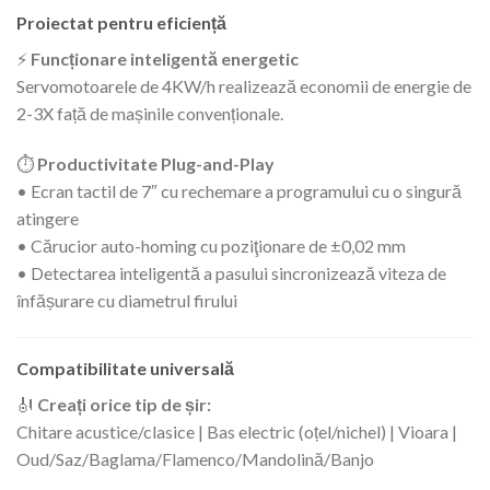
Proiectat pentru eficiență
⚡
Funcționare inteligentă energetic
Servomotoarele de 4KW/h realizează economii de energie de
2-3X față de mașinile convenționale.
⏱️
Productivitate Plug-and-Play
• Ecran tactil de 7″ cu rechemare a programului cu o singură
atingere
• Cărucior auto-homing cu poziţionare de ±0,02 mm
• Detectarea inteligentă a pasului sincronizează viteza de
înfășurare cu diametrul firului
Compatibilitate universală
🎻
Creați orice tip de șir:
Chitare acustice/clasice | Bas electric (oțel/nichel) | Vioara |
Oud/Saz/Baglama/Flamenco/Mandolină/Banjo