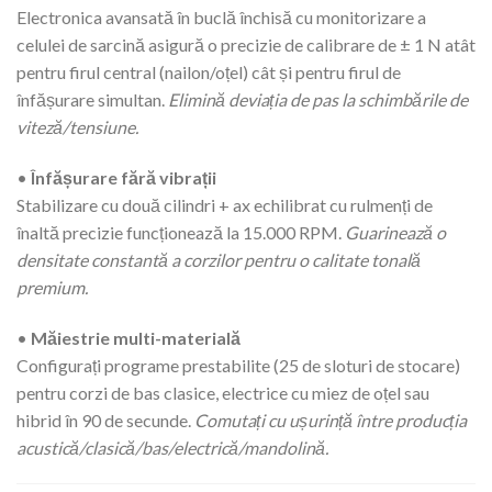
Electronica avansată în buclă închisă cu monitorizare a
celulei de sarcină asigură o precizie de calibrare de ± 1 N atât
pentru firul central (nailon/oțel) cât și pentru firul de
înfășurare simultan.
Elimină deviația de pas la schimbările de
viteză/tensiune.
•
Înfășurare fără vibrații
Stabilizare cu două cilindri + ax echilibrat cu rulmenți de
înaltă precizie funcționează la 15.000 RPM.
Guarinează o
densitate constantă a corzilor pentru o calitate tonală
premium.
•
Măiestrie multi-materială
Configurați programe prestabilite (25 de sloturi de stocare)
pentru corzi de bas clasice, electrice cu miez de oțel sau
hibrid în 90 de secunde.
Comutați cu ușurință între producția
acustică/clasică/bas/electrică/mandolină.