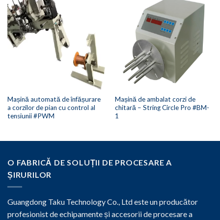
Mașină automată de înfășurare
Mașină de ambalat corzi de
a corzilor de pian cu control al
chitară – String Circle Pro #BM-
tensiunii #PWM
1
O FABRICĂ DE SOLUȚII DE PROCESARE A
ȘIRURILOR
Guangdong Taku Technology Co., Ltd este un producător
profesionist de echipamente și accesorii de procesare a