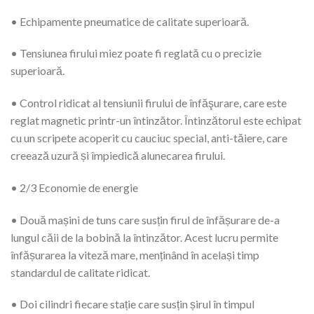
• Echipamente pneumatice de calitate superioară.
• Tensiunea firului miez poate fi reglată cu o precizie
superioară.
• Control ridicat al tensiunii firului de înfăşurare, care este
reglat magnetic printr-un întinzător. Întinzătorul este echipat
cu un scripete acoperit cu cauciuc special, anti-tăiere, care
creează uzură și împiedică alunecarea firului.
• 2/3 Economie de energie
• Două mașini de tuns care susțin firul de înfășurare de-a
lungul căii de la bobină la întinzător. Acest lucru permite
înfășurarea la viteză mare, menținând în același timp
standardul de calitate ridicat.
• Doi cilindri fiecare stație care susțin șirul în timpul