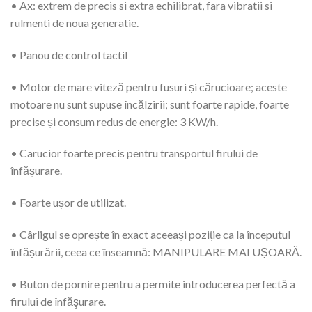
• Ax: extrem de precis si extra echilibrat, fara vibratii si
rulmenti de noua generatie.
• Panou de control tactil
• Motor de mare viteză pentru fusuri și cărucioare; aceste
motoare nu sunt supuse încălzirii; sunt foarte rapide, foarte
precise și consum redus de energie: 3 KW/h.
• Carucior foarte precis pentru transportul firului de
înfășurare.
• Foarte ușor de utilizat.
• Cârligul se oprește în exact aceeași poziție ca la începutul
înfășurării, ceea ce înseamnă: MANIPULARE MAI UȘOARĂ.
• Buton de pornire pentru a permite introducerea perfectă a
firului de înfăşurare.