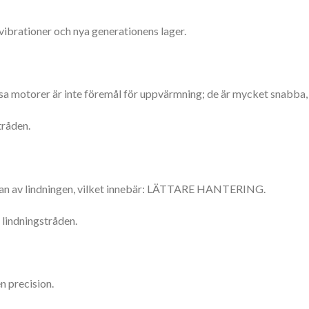
vibrationer och nya generationens lager.
sa motorer är inte föremål för uppvärmning; de är mycket snabba,
tråden.
rjan av lindningen, vilket innebär: LÄTTARE HANTERING.
v lindningstråden.
n precision.