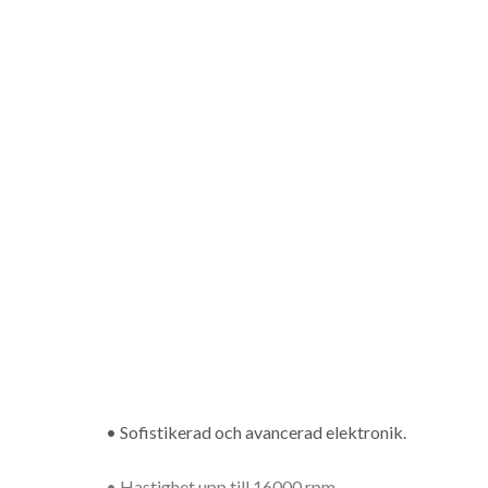
• Sofistikerad och avancerad elektronik.
• Hastighet upp till 16000 rpm.