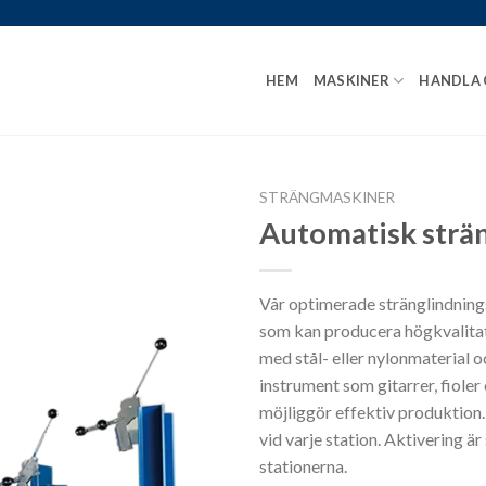
HEM
MASKINER
HANDLA
STRÄNGMASKINER
Automatisk str
Vår optimerade stränglindning
som kan producera högkvalitat
med stål- eller nylonmaterial o
instrument som gitarrer, fioler
möjliggör effektiv produktion.
vid varje station. Aktivering ä
stationerna.