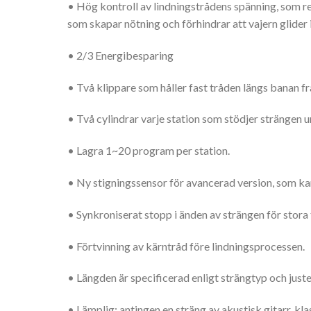
• Hög kontroll av lindningstrådens spänning, som r
som skapar nötning och förhindrar att vajern glider 
• 2/3 Energibesparing
• Två klippare som håller fast tråden längs banan f
• Två cylindrar varje station som stödjer strängen u
• Lagra 1~20 program per station.
• Ny stigningssensor för avancerad version, som kan
• Synkroniserat stopp i änden av strängen för stora
• Förtvinning av kärntråd före lindningsprocessen.
• Längden är specificerad enligt strängtyp och just
• Lämplig: antingen en sträng av akustisk gitarr, klassi