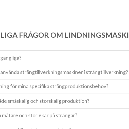
LIGA FRÅGOR OM LINDNINGSMASK
llgängliga?
t använda strängtillverkningsmaskiner i strängtillverkning?
stning för mina specifika strängproduktionsbehov?
åde småskalig och storskalig produktion?
a mätare och storlekar på strängar?