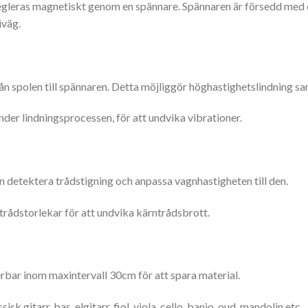
egleras magnetiskt genom en spännare. Spännaren är försedd med 
iväg.
rån spolen till spännaren. Detta möjliggör höghastighetslindning s
nder lindningsprocessen, för att undvika vibrationer.
 detektera trådstigning och anpassa vagnhastigheten till den.
 trådstorlekar för att undvika kärntrådsbrott.
erbar inom maxintervall 30cm för att spara material.
sk gitarr, bas, elgitarr, fiol, viola, cello, banjo, oud, mandolin etc.