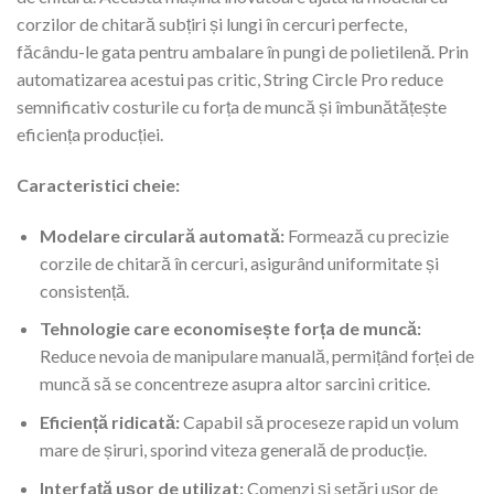
corzilor de chitară subțiri și lungi în cercuri perfecte,
făcându-le gata pentru ambalare în pungi de polietilenă. Prin
automatizarea acestui pas critic, String Circle Pro reduce
semnificativ costurile cu forța de muncă și îmbunătățește
eficiența producției.
Caracteristici cheie:
Modelare circulară automată:
Formează cu precizie
corzile de chitară în cercuri, asigurând uniformitate și
consistență.
Tehnologie care economisește forța de muncă:
Reduce nevoia de manipulare manuală, permițând forței de
muncă să se concentreze asupra altor sarcini critice.
Eficiență ridicată:
Capabil să proceseze rapid un volum
mare de șiruri, sporind viteza generală de producție.
Interfață ușor de utilizat:
Comenzi și setări ușor de