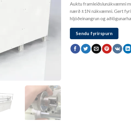
Auktu framleiðslunákvæmni me
nærð ±1N nákvæmni. Gert fyrir
hljóðeinangrun og aðlögunarhæf
Sendu fyrirspurn