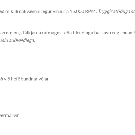
eð mikilli nákvæmni legur vinnur á 15.000 RPM.
Tryggir stöðuga s
ssískan nælon, stálkjarna rafmagns- eða blendinga bassastrengi innan
ðslu auðveldlega.
 við hefðbundnar vélar.
vermál vír