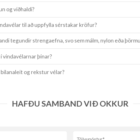
un og viðhaldi?
ndavélar til að uppfylla sérstakar kröfur?
andi tegundir strengaefna, svo sem málm, nylon eða þörm
í vindavélarnar þínar?
bilanaleit og rekstur vélar?
HAFÐU SAMBAND VIÐ OKKUR