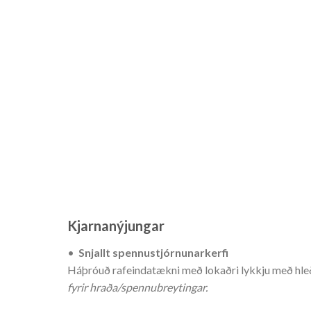
Kjarnanýjungar
•
Snjallt spennustjórnunarkerfi
Háþróuð rafeindatækni með lokaðri lykkju með hleð
fyrir hraða/spennubreytingar.