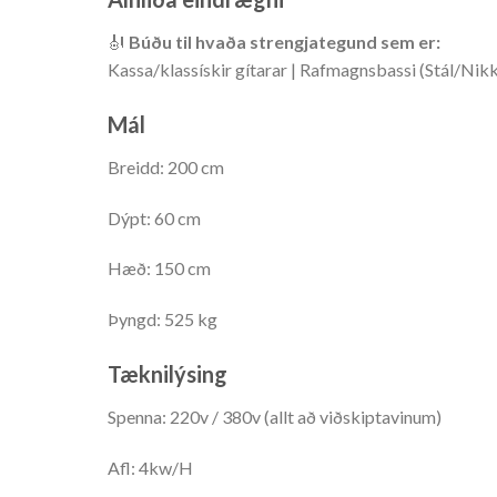
🎻
Búðu til hvaða strengjategund sem er:
Kassa/klassískir gítarar | Rafmagnsbassi (Stál/Ni
Mál
Breidd: 200 cm
Dýpt: 60 cm
Hæð: 150 cm
Þyngd: 525 kg
Tæknilýsing
Spenna: 220v / 380v (allt að viðskiptavinum)
Afl: 4kw/H