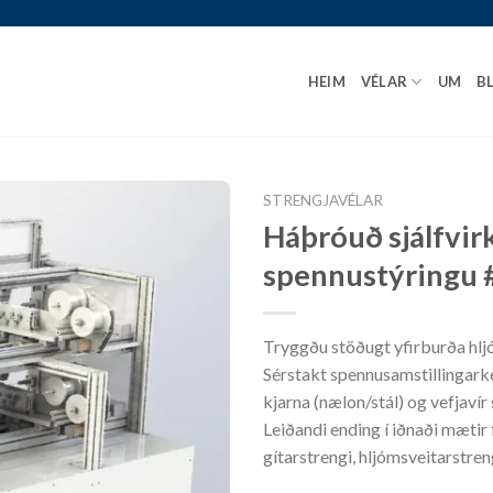
HEIM
VÉLAR
UM
B
STRENGJAVÉLAR
Háþróuð sjálfvir
spennustýring
Tryggðu stöðugt yfirburða hljó
Sérstakt spennusamstillingarke
kjarna (nælon/stál) og vefjaví
Leiðandi ending í iðnaði mætir 
gítarstrengi, hljómsveitarstren