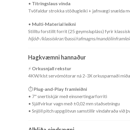
•
Titringslaus vinda
Tvöfaldur strokka stöðugleiki + jafnvægi snælda m
•
Multi-Material leikni
Stilltu forstillt forrit (25 geymslupláss) fyrir kla
hljóð-/klassískrar/bassi/rafmagns/mandólínframlei
Hagkvæmni hannaður
⚡
Orkusnjall rekstur
4KW/klst servómótorar ná 2-3X orkusparnaði miðað
⏱️
Plug-and-Play framleiðni
• 7" snertiskjár með einsnertingarforriti
• Sjálfvirkur vagn með ±0,02 mm staðsetningu
• Snjöll pitch uppgötvun samstillir vindahraða við þ
Alhliða eindrægni