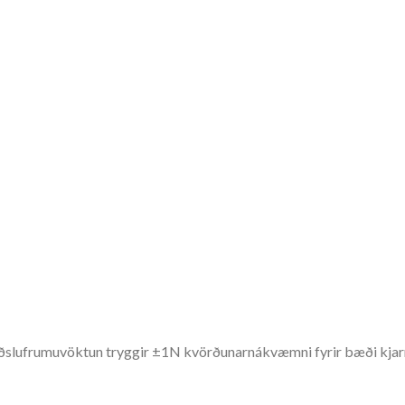
slufrumuvöktun tryggir ±1N kvörðunarnákvæmni fyrir bæði kjarnav