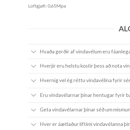
Loftgjafi: 0,65Mpa
AL
Hvaða gerðir af vindavélum eru fáanleg
Hverjir eru helstu kostir þess að nota vi
Hvernig vel ég réttu vindavélina fyrir s
Eru vindavélarnar þínar hentugar fyrir 
Geta vindavélarnar þínar séð um mismun
Hver er áætlaður líftími vindavélanna þi