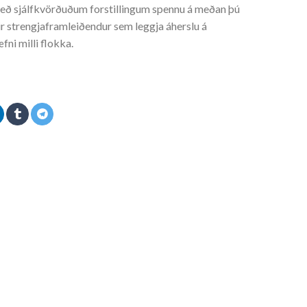
ð sjálfkvörðuðum forstillingum spennu á meðan þú
 strengjaframleiðendur sem leggja áherslu á
ni milli flokka.