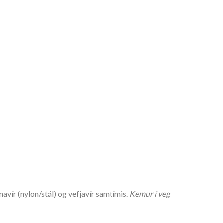
ír (nylon/stál) og vefjavír samtímis.
Kemur í veg