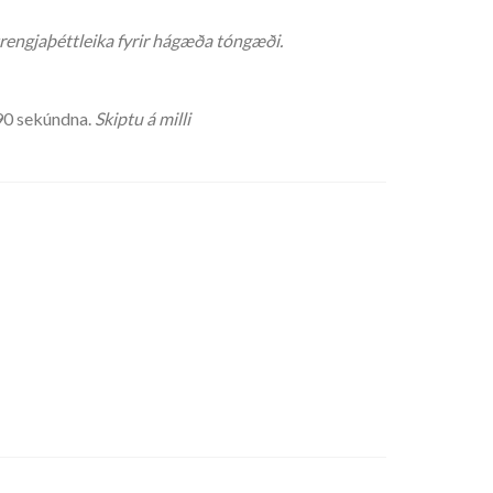
trengjaþéttleika fyrir hágæða tóngæði.
 90 sekúndna.
Skiptu á milli