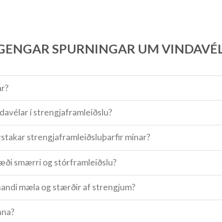
GENGAR SPURNINGAR UM VINDAVÉ
ar?
ndavélar í strengjaframleiðslu?
érstakar strengjaframleiðsluþarfir mínar?
bæði smærri og stórframleiðslu?
andi mæla og stærðir af strengjum?
nna?