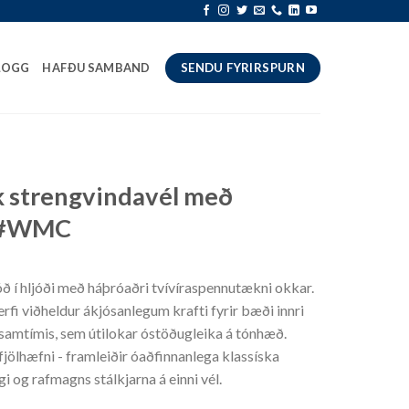
LOGG
HAFÐU SAMBAND
SENDU FYRIRSPURN
k strengvindavél með
u #WMC
ð í hljóði með háþróaðri tvívíraspennutækni okkar.
rfi viðheldur ákjósanlegum krafti fyrir bæði innri
r samtímis, sem útilokar óstöðugleika á tónhæð.
fjölhæfni - framleiðir óaðfinnanlega klassíska
gi og rafmagns stálkjarna á einni vél.