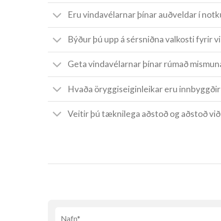
Eru vindavélarnar þínar auðveldar í notk
Býður þú upp á sérsniðna valkosti fyrir vi
Geta vindavélarnar þínar rúmað mismun
Hvaða öryggiseiginleikar eru innbyggðir 
Veitir þú tæknilega aðstoð og aðstoð við 