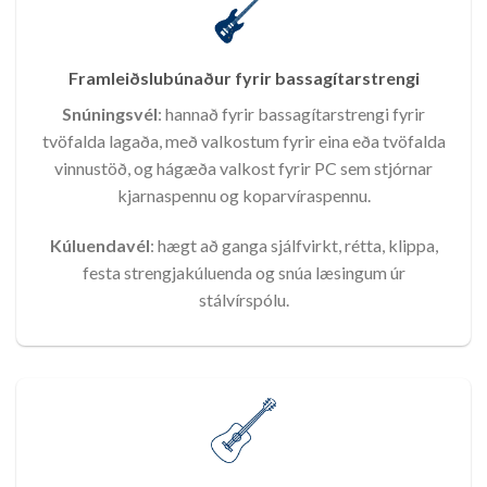
Framleiðslubúnaður fyrir bassagítarstrengi
Snúningsvél
: hannað fyrir bassagítarstrengi fyrir
tvöfalda lagaða, með valkostum fyrir eina eða tvöfalda
vinnustöð, og hágæða valkost fyrir PC sem stjórnar
kjarnaspennu og koparvíraspennu.
Kúluendavél
: hægt að ganga sjálfvirkt, rétta, klippa,
festa strengjakúluenda og snúa læsingum úr
stálvírspólu.