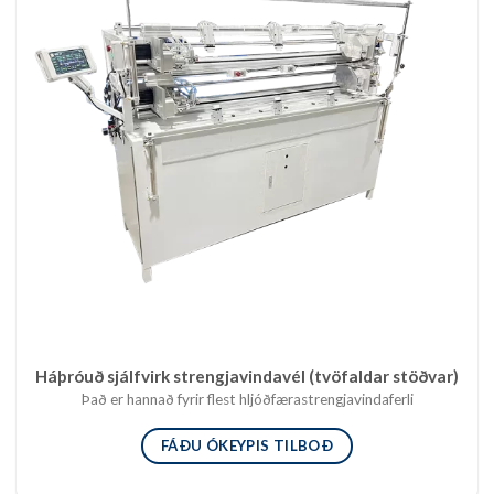
Háþróuð sjálfvirk strengjavindavél (tvöfaldar stöðvar)
Það er hannað fyrir flest hljóðfærastrengjavindaferli
FÁÐU ÓKEYPIS TILBOÐ