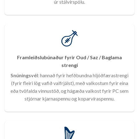
úr stálvírspólu.
Framleiðslubúnaður fyrir Oud / Saz / Baglama
strengi
Snúningsvél
: hannað fyrir hefðbundna hljóðfærastrengi
(fyrir fleiri lög vafið valfrjálst), með valkostum fyrir eina
eða tvöfalda vinnustöð, og hágæða valkost fyrir PC sem
stjórnar kjarnaspennu og koparvíraspennu.