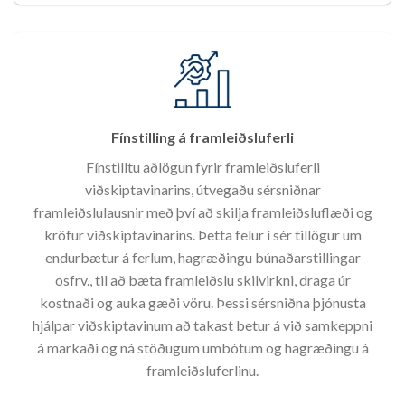
Fínstilling á framleiðsluferli
Fínstilltu aðlögun fyrir framleiðsluferli
viðskiptavinarins, útvegaðu sérsniðnar
framleiðslulausnir með því að skilja framleiðsluflæði og
kröfur viðskiptavinarins. Þetta felur í sér tillögur um
endurbætur á ferlum, hagræðingu búnaðarstillingar
osfrv., til að bæta framleiðslu skilvirkni, draga úr
kostnaði og auka gæði vöru. Þessi sérsniðna þjónusta
hjálpar viðskiptavinum að takast betur á við samkeppni
á markaði og ná stöðugum umbótum og hagræðingu á
framleiðsluferlinu.