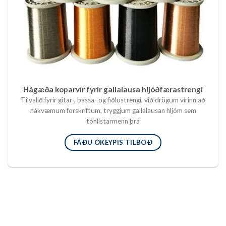
Hágæða koparvír fyrir gallalausa hljóðfærastrengi
Tilvalið fyrir gítar-, bassa- og fiðlustrengi, við drögum vírinn að
nákvæmum forskriftum, tryggjum gallalausan hljóm sem
tónlistarmenn þrá
FÁÐU ÓKEYPIS TILBOÐ