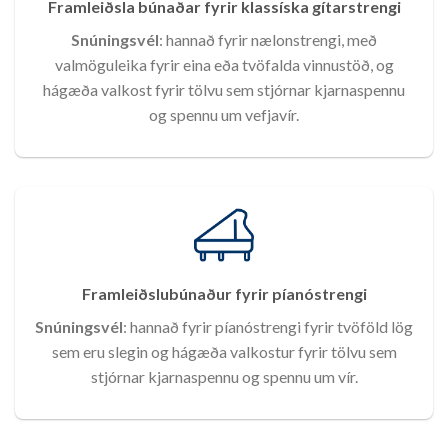
Framleiðsla búnaðar fyrir klassíska gítarstrengi
Snúningsvél
: hannað fyrir nælonstrengi, með
valmöguleika fyrir eina eða tvöfalda vinnustöð, og
hágæða valkost fyrir tölvu sem stjórnar kjarnaspennu
og spennu um vefjavír.
Framleiðslubúnaður fyrir píanóstrengi
Snúningsvél
: hannað fyrir píanóstrengi fyrir tvöföld lög
sem eru slegin og hágæða valkostur fyrir tölvu sem
stjórnar kjarnaspennu og spennu um vír.