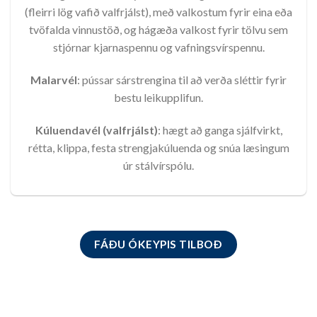
(fleirri lög vafið valfrjálst), með valkostum fyrir eina eða
tvöfalda vinnustöð, og hágæða valkost fyrir tölvu sem
stjórnar kjarnaspennu og vafningsvírspennu.
Malarvél
: pússar sárstrengina til að verða sléttir fyrir
bestu leikupplifun.
Kúluendavél (valfrjálst)
: hægt að ganga sjálfvirkt,
rétta, klippa, festa strengjakúluenda og snúa læsingum
úr stálvírspólu.
FÁÐU ÓKEYPIS TILBOÐ