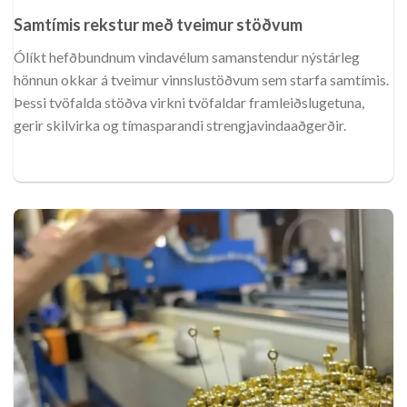
Samtímis rekstur með tveimur stöðvum
Ólíkt hefðbundnum vindavélum samanstendur nýstárleg
hönnun okkar á tveimur vinnslustöðvum sem starfa samtímis.
Þessi tvöfalda stöðva virkni tvöfaldar framleiðslugetuna,
gerir skilvirka og tímasparandi strengjavindaaðgerðir.