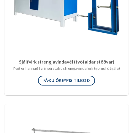
Sjálfvirk strengjavindavél (tvöfaldar stöðvar)
Það er hannað fyrir sérstakt strengjavindaferli (gömul útgáfa)
FÁÐU ÓKEYPIS TILBOÐ