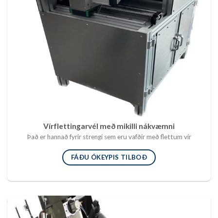
Vírflettingarvél með mikilli nákvæmni
Það er hannað fyrir strengi sem eru vafðir með flettum vír
FÁÐU ÓKEYPIS TILBOÐ