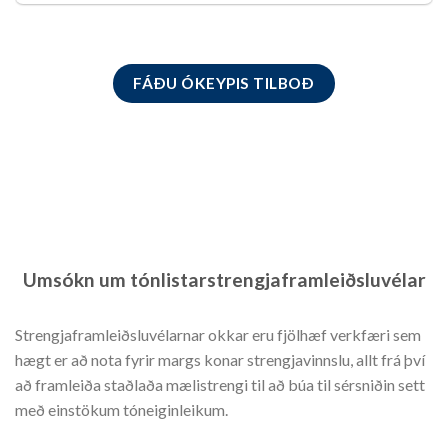
FÁÐU ÓKEYPIS TILBOÐ
Umsókn um tónlistarstrengjaframleiðsluvélar
Strengjaframleiðsluvélarnar okkar eru fjölhæf verkfæri sem
hægt er að nota fyrir margs konar strengjavinnslu, allt frá því
að framleiða staðlaða mælistrengi til að búa til sérsniðin sett
með einstökum tóneiginleikum.