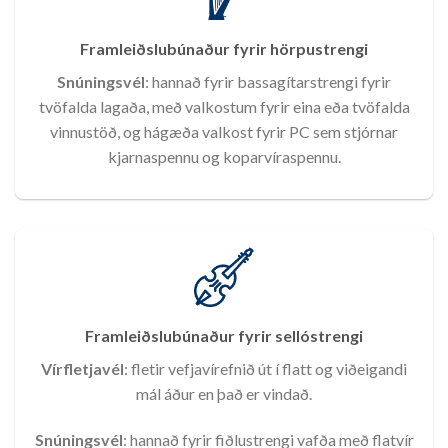
Framleiðslubúnaður fyrir hörpustrengi
Snúningsvél
: hannað fyrir bassagítarstrengi fyrir
tvöfalda lagaða, með valkostum fyrir eina eða tvöfalda
vinnustöð, og hágæða valkost fyrir PC sem stjórnar
kjarnaspennu og koparvíraspennu.
Framleiðslubúnaður fyrir sellóstrengi
Vírfletjavél
: fletir vefjavírefnið út í flatt og viðeigandi
mál áður en það er vindað.
Snúningsvél
: hannað fyrir fiðlustrengi vafða með flatvír