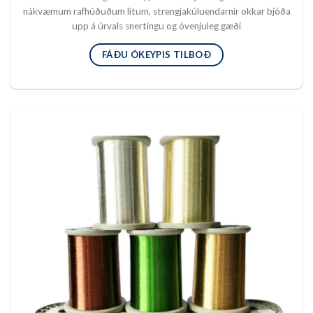
nákvæmum rafhúðuðum litum, strengjakúluendarnir okkar bjóða
upp á úrvals snertingu og óvenjuleg gæði
FÁÐU ÓKEYPIS TILBOÐ