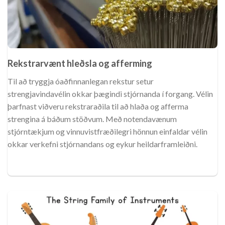
Rekstrarvænt hleðsla og afferming
Til að tryggja óaðfinnanlegan rekstur setur
strengjavindavélin okkar þægindi stjórnanda í forgang. Vélin
þarfnast viðveru rekstraraðila til að hlaða og afferma
strengina á báðum stöðvum. Með notendavænum
stjórntækjum og vinnuvistfræðilegri hönnun einfaldar vélin
okkar verkefni stjórnandans og eykur heildarframleiðni.