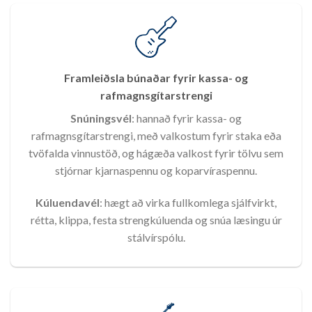
Framleiðsla búnaðar fyrir kassa- og
rafmagnsgítarstrengi
Snúningsvél
: hannað fyrir kassa- og
rafmagnsgítarstrengi, með valkostum fyrir staka eða
tvöfalda vinnustöð, og hágæða valkost fyrir tölvu sem
stjórnar kjarnaspennu og koparvíraspennu.
Kúluendavél
: hægt að virka fullkomlega sjálfvirkt,
rétta, klippa, festa strengkúluenda og snúa læsingu úr
stálvírspólu.