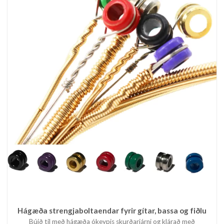
Hágæða strengjaboltaendar fyrir gítar, bassa og fiðlu
Búið til með hágæða ókeypis skurðarjárni og klárað með