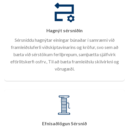
Hagnýt sérsniðin
Sérsníddu hagnýtar einingar búnaðar í samræmi við
framleiðsluferli viðskiptavinarins og kröfur, svo sem að
bæta við sérstökum ferliþrepum, samþætta sjálfvirk
eftirlitskerfi osfrv., Til að bæta framleiðslu skilvirkni og
vörugæði.
Efnisaðlögun Sérsnið