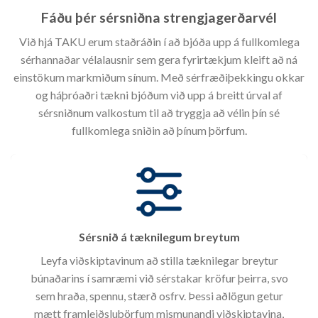
Fáðu þér sérsniðna strengjagerðarvél
Við hjá TAKU erum staðráðin í að bjóða upp á fullkomlega
sérhannaðar vélalausnir sem gera fyrirtækjum kleift að ná
einstökum markmiðum sínum. Með sérfræðiþekkingu okkar
og háþróaðri tækni bjóðum við upp á breitt úrval af
sérsniðnum valkostum til að tryggja að vélin þín sé
fullkomlega sniðin að þínum þörfum.
Sérsnið á tæknilegum breytum
Leyfa viðskiptavinum að stilla tæknilegar breytur
búnaðarins í samræmi við sérstakar kröfur þeirra, svo
sem hraða, spennu, stærð osfrv. Þessi aðlögun getur
mætt framleiðsluþörfum mismunandi viðskiptavina,