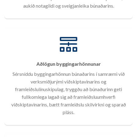
aukið notagildi og sveigjanleika búnaðarins.
Aðlögun byggingarhönnunar
Sérsníddu byggingarhönnun búnaðarins í samræmi við
verksmiðjurými viðskiptavinarins og
framleiðslulínuskipulag, tryggðu að búnaðurinn geti
fullkomlega lagað sig að framleiðsluumhverfi
viðskiptavinarins, bætt framleiðslu skilvirkni og sparað
pláss.