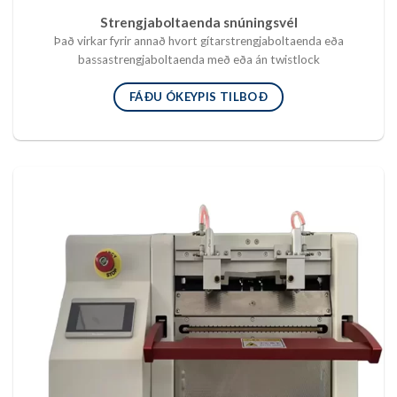
Strengjaboltaenda snúningsvél
Það virkar fyrir annað hvort gítarstrengjaboltaenda eða
bassastrengjaboltaenda með eða án twistlock
FÁÐU ÓKEYPIS TILBOÐ