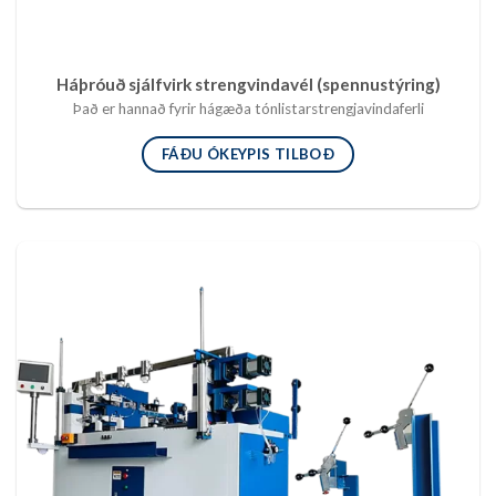
Háþróuð sjálfvirk strengvindavél (spennustýring)
Það er hannað fyrir hágæða tónlistarstrengjavindaferli
FÁÐU ÓKEYPIS TILBOÐ