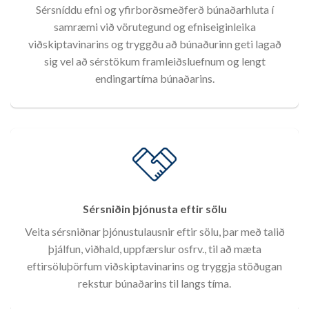
Sérsníddu efni og yfirborðsmeðferð búnaðarhluta í
samræmi við vörutegund og efniseiginleika
viðskiptavinarins og tryggðu að búnaðurinn geti lagað
sig vel að sérstökum framleiðsluefnum og lengt
endingartíma búnaðarins.
Sérsniðin þjónusta eftir sölu
Veita sérsniðnar þjónustulausnir eftir sölu, þar með talið
þjálfun, viðhald, uppfærslur osfrv., til að mæta
eftirsöluþörfum viðskiptavinarins og tryggja stöðugan
rekstur búnaðarins til langs tíma.