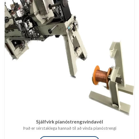
Sjálfvirk píanóstrengsvindavél
Það er sérstaklega hannað til að vinda píanóstrengi