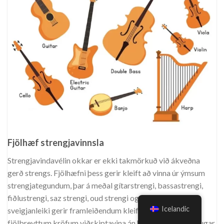
Fjölhæf strengjavinnsla
Strengjavindavélin okkar er ekki takmörkuð við ákveðna
gerð strengs. Fjölhæfni þess gerir kleift að vinna úr ýmsum
strengjategundum, þar á meðal gítarstrengi, bassastrengi,
fiðlustrengi, saz strengi, oud strengi og fleira. Þessi
Icelandic
sveigjanleiki gerir framleiðendum kleift að mæta
fjölbreyttum kröfum viðskiptavina án þess að þurfa stöðugar