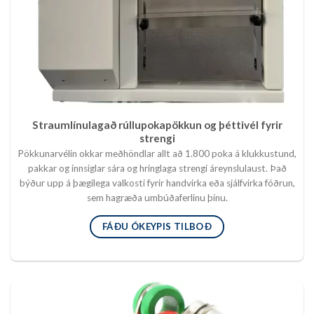
Straumlínulagað rúllupokapökkun og þéttivél fyrir
strengi
Pökkunarvélin okkar meðhöndlar allt að 1.800 poka á klukkustund,
pakkar og innsiglar sára og hringlaga strengi áreynslulaust. Það
býður upp á þægilega valkosti fyrir handvirka eða sjálfvirka fóðrun,
sem hagræða umbúðaferlinu þínu.
FÁÐU ÓKEYPIS TILBOÐ