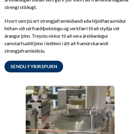
strengi stöðugt.
Hvort sem þú ert strengjaframleiðandi eða hljóðfærasmiður
höfum við sérfræðiþekkingu og verkfæri til að styðja við
árangur þinn. Treystu okkur til að vera áreiðanlegur
samstarfsaðili þinn í leiðinni í átt að framúrskarandi
strengjaframleiðslu.
SENDU FYRIRSPURN