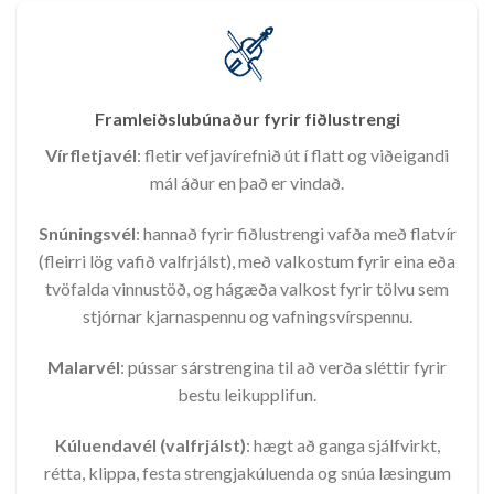
Framleiðslubúnaður fyrir fiðlustrengi
Vírfletjavél
: fletir vefjavírefnið út í flatt og viðeigandi
mál áður en það er vindað.
Snúningsvél
: hannað fyrir fiðlustrengi vafða með flatvír
(fleirri lög vafið valfrjálst), með valkostum fyrir eina eða
tvöfalda vinnustöð, og hágæða valkost fyrir tölvu sem
stjórnar kjarnaspennu og vafningsvírspennu.
Malarvél
: pússar sárstrengina til að verða sléttir fyrir
bestu leikupplifun.
Kúluendavél (valfrjálst)
: hægt að ganga sjálfvirkt,
rétta, klippa, festa strengjakúluenda og snúa læsingum