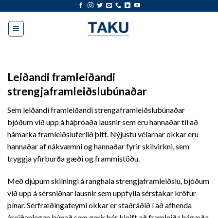
Fara
í
efni
Leiðandi framleiðandi
strengjaframleiðslubúnaðar
Sem leiðandi framleiðandi strengaframleiðslubúnaðar
bjóðum við upp á háþróaða lausnir sem eru hannaðar til að
hámarka framleiðsluferlið þitt. Nýjustu vélarnar okkar eru
hannaðar af nákvæmni og hannaðar fyrir skilvirkni, sem
tryggja yfirburða gæði og frammistöðu.
Með djúpum skilningi á ranghala strengjaframleiðslu, bjóðum
við upp á sérsniðnar lausnir sem uppfylla sérstakar kröfur
þínar. Sérfræðingateymi okkar er staðráðið í að afhenda
áreiðanlegan búnað sem gerir þér kleift að framleiða hágæða