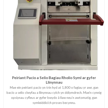
Peiriant Pacio a Selio Bagiau Rholio Syml ar gyfer
Llinynnau
Mae ein peiriant pacio yn trin hyd at 1,800 o fagiau yr awr, gan
bacio a selio clwyfau a llinynnau cylch yn ddiymdrech. Mae'n cynnig
opsiynau cyfleus ar gyfer bwydo â llaw neu'n awtomatig, gan
symleiddio'ch proses becynnu.