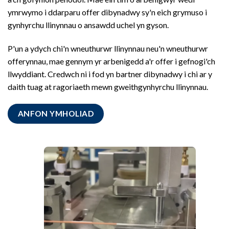
ymrwymo i ddarparu offer dibynadwy sy'n eich grymuso i
gynhyrchu llinynnau o ansawdd uchel yn gyson.
P'un a ydych chi'n wneuthurwr llinynnau neu'n wneuthurwr
offerynnau, mae gennym yr arbenigedd a'r offer i gefnogi'ch
llwyddiant. Credwch ni i fod yn bartner dibynadwy i chi ar y
daith tuag at ragoriaeth mewn gweithgynhyrchu llinynnau.
ANFON YMHOLIAD