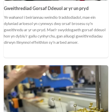
Gweithrediad Gorsaf Ddeuol ar yr un pryd
Yn wahanol i beiriannau weindio traddodiadol, mae ein
dyluniad arloesol yn cynnwys dwy orsaf brosesu sy'n
gweithredu ar yr un pryd. Mae'r swyddogaeth gorsaf ddeuol
hon yn dyblu'r gallu cynhyrchu, gan alluogi gweithrediadau
dirwyn llinynnol effeithlon sy'n arbed amser.