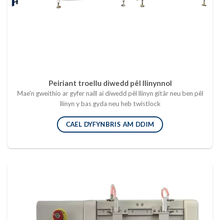
Peiriant troellu diwedd pêl llinynnol
Mae'n gweithio ar gyfer naill ai diwedd pêl llinyn gitâr neu ben pêl
llinyn y bas gyda neu heb twistlock
CAEL DYFYNBRIS AM DDIM