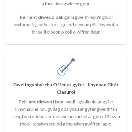
a thensiwn gwifren gopr.
Peiriant diwedd bêl
: gallu gweithredu'n gwbl
awtomatig, sythu, torri, gosod pennau pêl llinynnol, a
throelli cloeon o coil o wifren ddur.
Gweithgynhyrchu Offer ar gyfer Llinynnau Gitâr
Clasurol
Peiriant dirwyn i ben
: wedi'i gynllunio ar gyfer
llinynnau neilon, gydag opsiynau ar gyfer gweithfan
sengl neu ddeuol, ac opsiwn pen uchel ar gyfer PC sy'n
rheoli tensiwn craidd a thensiwn gwifren lapio.