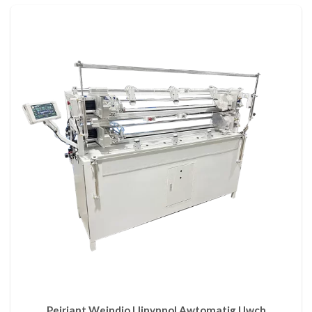
Peiriant Weindio Llinynnol Awtomatig Uwch