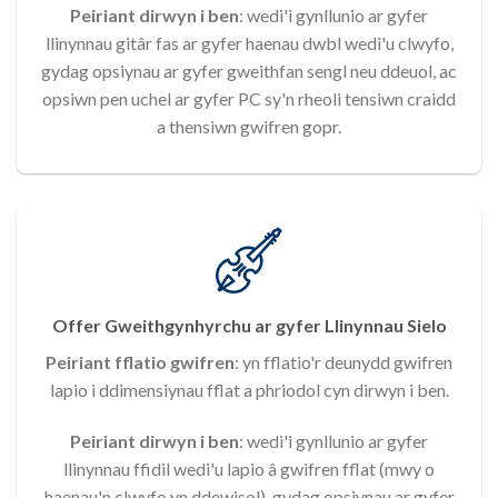
Peiriant dirwyn i ben
: wedi'i gynllunio ar gyfer
llinynnau gitâr fas ar gyfer haenau dwbl wedi'u clwyfo,
gydag opsiynau ar gyfer gweithfan sengl neu ddeuol, ac
opsiwn pen uchel ar gyfer PC sy'n rheoli tensiwn craidd
a thensiwn gwifren gopr.
Offer Gweithgynhyrchu ar gyfer Llinynnau Sielo
Peiriant fflatio gwifren
: yn fflatio'r deunydd gwifren
lapio i ddimensiynau fflat a phriodol cyn dirwyn i ben.
Peiriant dirwyn i ben
: wedi'i gynllunio ar gyfer
llinynnau ffidil wedi'u lapio â gwifren fflat (mwy o
haenau'n clwyfo yn ddewisol), gydag opsiynau ar gyfer