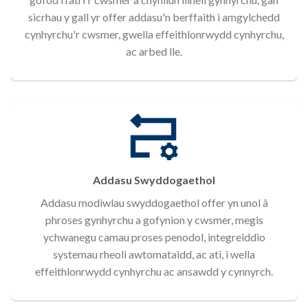
sicrhau y gall yr offer addasu'n berffaith i amgylchedd
cynhyrchu'r cwsmer, gwella effeithlonrwydd cynhyrchu,
ac arbed lle.
Addasu Swyddogaethol
Addasu modiwlau swyddogaethol offer yn unol â
phroses gynhyrchu a gofynion y cwsmer, megis
ychwanegu camau proses penodol, integreiddio
systemau rheoli awtomataidd, ac ati, i wella
effeithlonrwydd cynhyrchu ac ansawdd y cynnyrch.