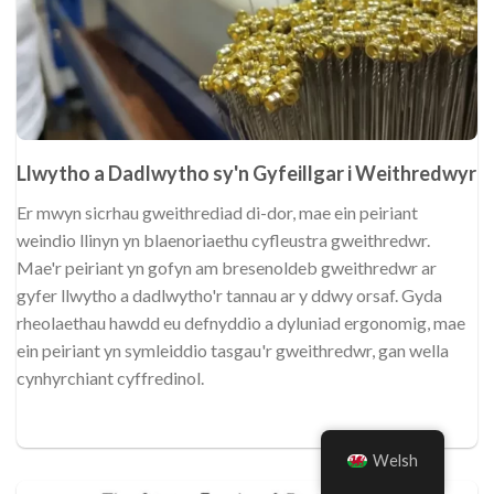
Llwytho a Dadlwytho sy'n Gyfeillgar i Weithredwyr
Er mwyn sicrhau gweithrediad di-dor, mae ein peiriant
weindio llinyn yn blaenoriaethu cyfleustra gweithredwr.
Mae'r peiriant yn gofyn am bresenoldeb gweithredwr ar
gyfer llwytho a dadlwytho'r tannau ar y ddwy orsaf. Gyda
rheolaethau hawdd eu defnyddio a dyluniad ergonomig, mae
ein peiriant yn symleiddio tasgau'r gweithredwr, gan wella
cynhyrchiant cyffredinol.
Welsh