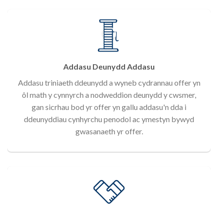
Addasu Deunydd Addasu
Addasu triniaeth ddeunydd a wyneb cydrannau offer yn
ôl math y cynnyrch a nodweddion deunydd y cwsmer,
gan sicrhau bod yr offer yn gallu addasu'n dda i
ddeunyddiau cynhyrchu penodol ac ymestyn bywyd
gwasanaeth yr offer.