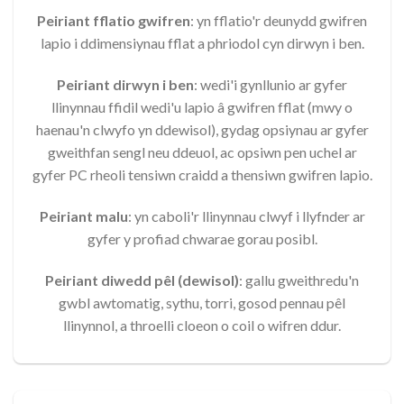
Peiriant fflatio gwifren
: yn fflatio'r deunydd gwifren
lapio i ddimensiynau fflat a phriodol cyn dirwyn i ben.
Peiriant dirwyn i ben
: wedi'i gynllunio ar gyfer
llinynnau ffidil wedi'u lapio â gwifren fflat (mwy o
haenau'n clwyfo yn ddewisol), gydag opsiynau ar gyfer
gweithfan sengl neu ddeuol, ac opsiwn pen uchel ar
gyfer PC rheoli tensiwn craidd a thensiwn gwifren lapio.
Peiriant malu
: yn caboli'r llinynnau clwyf i llyfnder ar
gyfer y profiad chwarae gorau posibl.
Peiriant diwedd pêl (dewisol)
: gallu gweithredu'n
gwbl awtomatig, sythu, torri, gosod pennau pêl
llinynnol, a throelli cloeon o coil o wifren ddur.