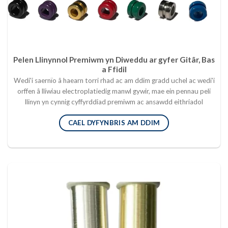
Pelen Llinynnol Premiwm yn Diweddu ar gyfer Gitâr, Bas
a Ffidil
Wedi'i saernïo â haearn torri rhad ac am ddim gradd uchel ac wedi'i
orffen â lliwiau electroplatiedig manwl gywir, mae ein pennau peli
llinyn yn cynnig cyffyrddiad premiwm ac ansawdd eithriadol
CAEL DYFYNBRIS AM DDIM