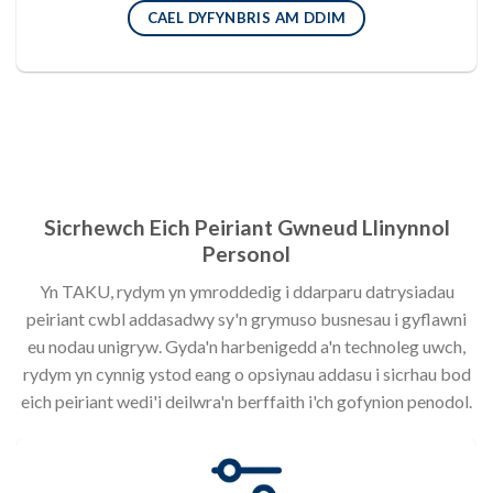
CAEL DYFYNBRIS AM DDIM
Sicrhewch Eich Peiriant Gwneud Llinynnol
Personol
Yn TAKU, rydym yn ymroddedig i ddarparu datrysiadau
peiriant cwbl addasadwy sy'n grymuso busnesau i gyflawni
eu nodau unigryw. Gyda'n harbenigedd a'n technoleg uwch,
rydym yn cynnig ystod eang o opsiynau addasu i sicrhau bod
eich peiriant wedi'i deilwra'n berffaith i'ch gofynion penodol.