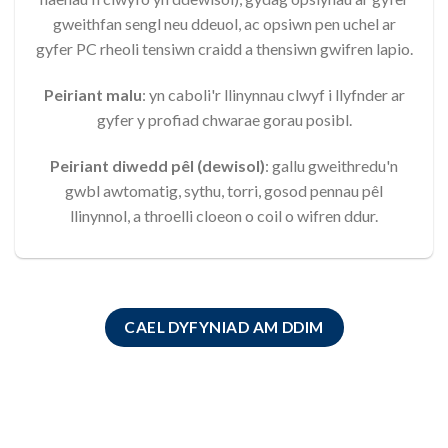
gweithfan sengl neu ddeuol, ac opsiwn pen uchel ar
gyfer PC rheoli tensiwn craidd a thensiwn gwifren lapio.
Peiriant malu
: yn caboli'r llinynnau clwyf i llyfnder ar
gyfer y profiad chwarae gorau posibl.
Peiriant diwedd pêl (dewisol)
: gallu gweithredu'n
gwbl awtomatig, sythu, torri, gosod pennau pêl
llinynnol, a throelli cloeon o coil o wifren ddur.
CAEL DYFYNIAD AM DDIM