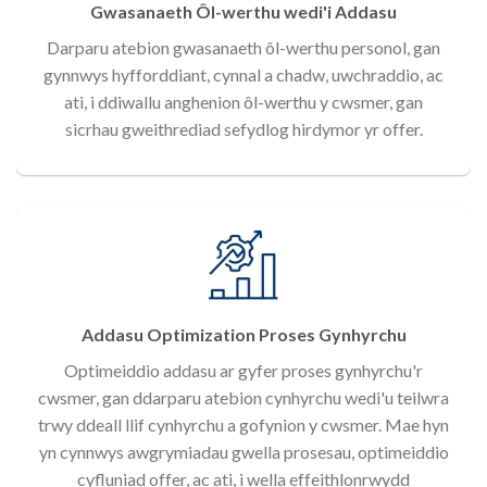
Gwasanaeth Ôl-werthu wedi'i Addasu
Darparu atebion gwasanaeth ôl-werthu personol, gan
gynnwys hyfforddiant, cynnal a chadw, uwchraddio, ac
ati, i ddiwallu anghenion ôl-werthu y cwsmer, gan
sicrhau gweithrediad sefydlog hirdymor yr offer.
Addasu Optimization Proses Gynhyrchu
Optimeiddio addasu ar gyfer proses gynhyrchu'r
cwsmer, gan ddarparu atebion cynhyrchu wedi'u teilwra
trwy ddeall llif cynhyrchu a gofynion y cwsmer. Mae hyn
yn cynnwys awgrymiadau gwella prosesau, optimeiddio
cyfluniad offer, ac ati, i wella effeithlonrwydd