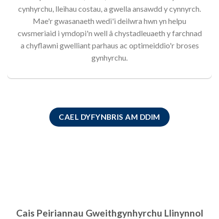
cynhyrchu, lleihau costau, a gwella ansawdd y cynnyrch.
Mae'r gwasanaeth wedi'i deilwra hwn yn helpu
cwsmeriaid i ymdopi'n well â chystadleuaeth y farchnad
a chyflawni gwelliant parhaus ac optimeiddio'r broses
gynhyrchu.
CAEL DYFYNBRIS AM DDIM
Cais Peiriannau Gweithgynhyrchu Llinynnol