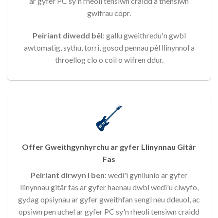
ar gyfer PC sy'n rheoli tensiwn craidd a thensiwn
gwifrau copr.
Peiriant diwedd bêl
: gallu gweithredu'n gwbl
awtomatig, sythu, torri, gosod pennau pêl llinynnol a
throellog clo o coil o wifren ddur.
Offer Gweithgynhyrchu ar gyfer Llinynnau Gitâr
Fas
Peiriant dirwyn i ben
: wedi'i gynllunio ar gyfer
llinynnau gitâr fas ar gyfer haenau dwbl wedi'u clwyfo,
gydag opsiynau ar gyfer gweithfan sengl neu ddeuol, ac
opsiwn pen uchel ar gyfer PC sy'n rheoli tensiwn craidd