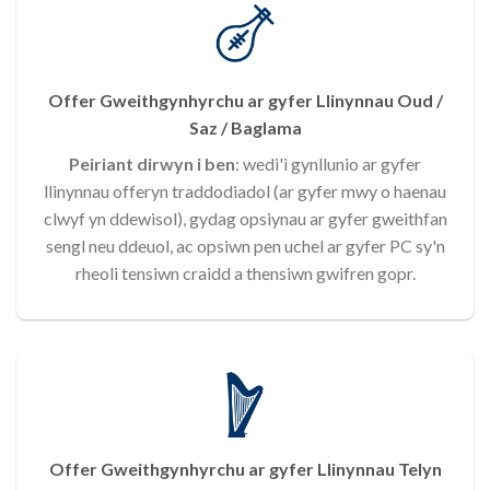
Offer Gweithgynhyrchu ar gyfer Llinynnau Oud /
Saz / Baglama
Peiriant dirwyn i ben
: wedi'i gynllunio ar gyfer
llinynnau offeryn traddodiadol (ar gyfer mwy o haenau
clwyf yn ddewisol), gydag opsiynau ar gyfer gweithfan
sengl neu ddeuol, ac opsiwn pen uchel ar gyfer PC sy'n
rheoli tensiwn craidd a thensiwn gwifren gopr.
Offer Gweithgynhyrchu ar gyfer Llinynnau Telyn