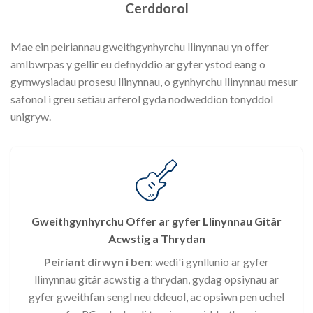
Cerddorol
Mae ein peiriannau gweithgynhyrchu llinynnau yn offer
amlbwrpas y gellir eu defnyddio ar gyfer ystod eang o
gymwysiadau prosesu llinynnau, o gynhyrchu llinynnau mesur
safonol i greu setiau arferol gyda nodweddion tonyddol
unigryw.
Gweithgynhyrchu Offer ar gyfer Llinynnau Gitâr
Acwstig a Thrydan
Peiriant dirwyn i ben
: wedi'i gynllunio ar gyfer
llinynnau gitâr acwstig a thrydan, gydag opsiynau ar
gyfer gweithfan sengl neu ddeuol, ac opsiwn pen uchel