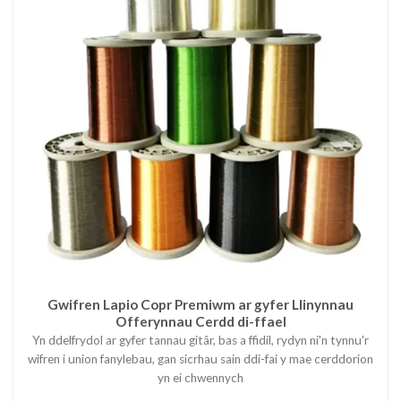
Gwifren Lapio Copr Premiwm ar gyfer Llinynnau
Offerynnau Cerdd di-ffael
Yn ddelfrydol ar gyfer tannau gitâr, bas a ffidil, rydyn ni'n tynnu'r
wifren i union fanylebau, gan sicrhau sain ddi-fai y mae cerddorion
yn ei chwennych