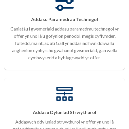
Addasu Paramedrau Technegol
Caniatáu i gwsmeriaid addasu paramedrau technegol yr
offer yn unol â'u gofynion penodol, megis cyflymder,
foltedd, maint, ac ati Gall yr addasiad hwn ddiwallu
anghenion cynhyrchu gwahanol gwsmeriaid, gan wella
cymhwysedd a hyblygrwydd yr offer.
Addasu Dyluniad Strwythurol
Addaswch ddyluniad strwythurol yr offer yn unol â
gofod ffatri'r cwsmer a chynllun llinell gynhyrchu, gan