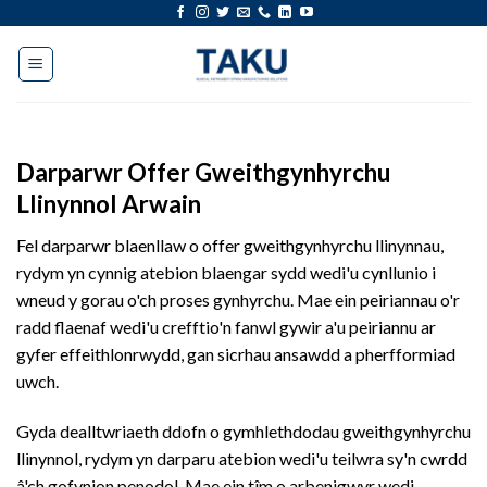
Neidio
i'r
cynnwys
Darparwr Offer Gweithgynhyrchu
Llinynnol Arwain
Fel darparwr blaenllaw o offer gweithgynhyrchu llinynnau,
rydym yn cynnig atebion blaengar sydd wedi'u cynllunio i
wneud y gorau o'ch proses gynhyrchu. Mae ein peiriannau o'r
radd flaenaf wedi'u crefftio'n fanwl gywir a'u peiriannu ar
gyfer effeithlonrwydd, gan sicrhau ansawdd a pherfformiad
uwch.
Gyda dealltwriaeth ddofn o gymhlethdodau gweithgynhyrchu
llinynnol, rydym yn darparu atebion wedi'u teilwra sy'n cwrdd
â'ch gofynion penodol. Mae ein tîm o arbenigwyr wedi