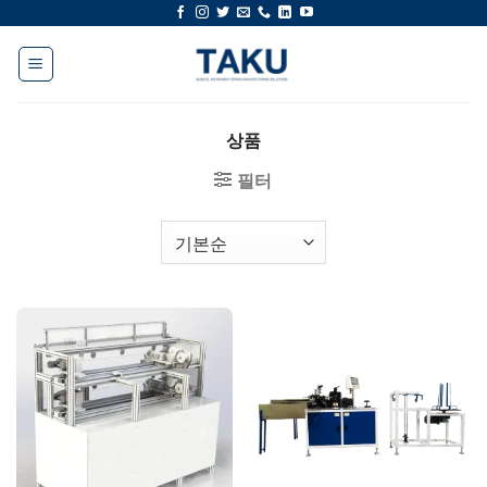
콘
텐
츠
로
건
상품
너
뛰
필터
기