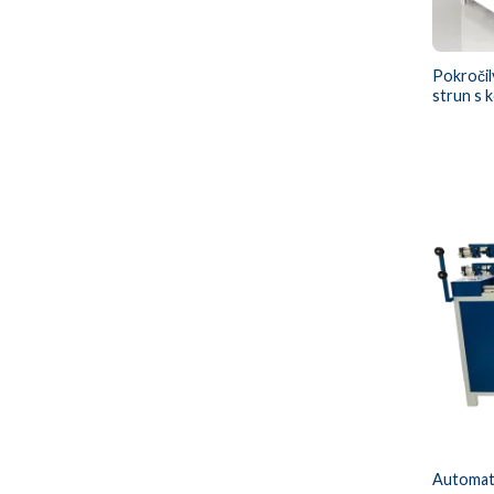
Pokročil
strun s
Automat