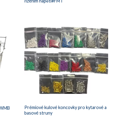
řízením napětí#FMT
Prémiové kulové koncovky pro kytarové a
 #WMB
basové struny