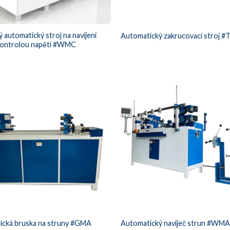
ý automatický stroj na navíjení
Automatický zakrucovací stroj #
 kontrolou napětí #WMC
ická bruska na struny #GMA
Automatický navíječ strun #WM