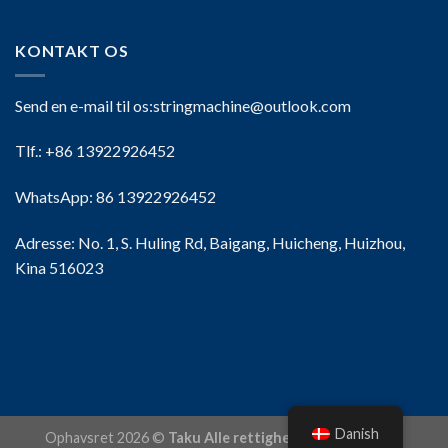
KONTAKT OS
Send en e-mail til os:
stringmachine@outlook.com
Tlf.: +86 13922926452
WhatsApp: 86 13922926452
Adresse: No. 1, S. Huling Rd, Baigang, Huicheng, Huizhou,
Kina 516023
Danish
Ophavsret 2026 ©
Taku Alle rettigheder forbeholdes.