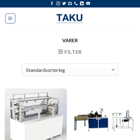
Gå
til
indhold
VARER
FILTER