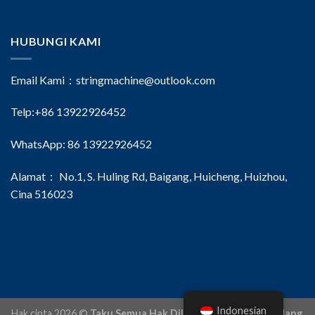
HUBUNGI KAMI
Email Kami：
stringmachine@outlook.com
Telp:+86 13922926452
WhatsApp: 86 13922926452
Alamat： No.1, S. Huling Rd, Baigang, Huicheng, Huizhou,
Cina 516023
Indonesian
Hak cipta 2026 ©
Taku Semua Hak Dilindungi Undang-Undang.