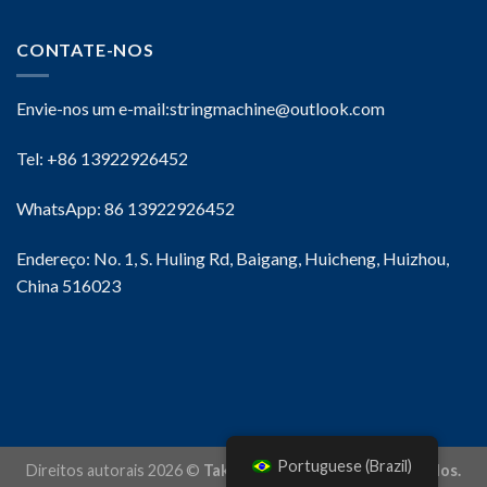
CONTATE-NOS
Envie-nos um e-mail:
stringmachine@outlook.com
Tel: +86 13922926452
WhatsApp: 86 13922926452
Endereço: No. 1, S. Huling Rd, Baigang, Huicheng, Huizhou,
China 516023
Portuguese (Brazil)
Direitos autorais 2026 ©
Taku Todos os direitos reservados.