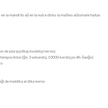
 en la mandrilo aŭ en la nutra disko la maŝino aŭtomate haltas
n de pluraj pilkaj modeloj/versioj
la tempociklon (ĝis 3 sekundoj, 10000 kordoj po 8h-ŝanĝo)
ro
ĝi de maldika al dika kerno