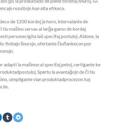
to ĝis la produktado de plene torditaj ŝnuroj. Ĝi
ncajn rezultojn kun alta efikeco.
eco de 1200 kordoj je horo, intervalante de
ĉi tiu maŝino servas al larĝa gamo de kordaj
esti personecigita laŭ specifaj postuloj. Aldone, la
-finitajn ŝnurojn, ofertante ĉiuflankecon por
zonojn.
 adapti la maŝinon al specifaj petoj, certigante ke
roduktadpostuloj. Spertu la avantaĝojn de ĉi tiu
ino, simpligante vian produktadprocezon kaj
cile.