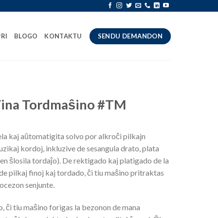
PRI
BLOGO
KONTAKTU
SENDU DEMANDON
Fina Tordmaŝino #TM
ela kaj aŭtomatigita solvo por alkroĉi pilkajn
muzikaj kordoj, inkluzive de sesangula drato, plata
en ŝlosila tordaĵo). De rektigado kaj platigado de la
e pilkaj finoj kaj tordado, ĉi tiu maŝino pritraktas
ocezon senjunte.
, ĉi tiu maŝino forigas la bezonon de mana