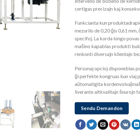
interveno de bobeno de kerndra
certigas precizajn kaj konsekve
Funkcianta kun produktadrapid
mezurilo de 0,20 ĝis 0,61 mm, 
specifoj. La korda longo povas 
maŝino kapablas produkti buklo
renkonti diversajn klientajn be
Personaj opcioj disponeblas por
ĝi perfekte kongruas kun viaj p
aŭtomatigita kordenvolvaĵmaŝ
liverante altkvalitajn ŝnurojn fa
Sendu Demandon