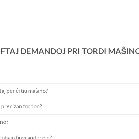
FTAJ DEMANDOJ PRI TORDI MAŜIN
taj per ĉi tiu maŝino?
j precizan tordon?
ino?
lobajn fingrandecojn?