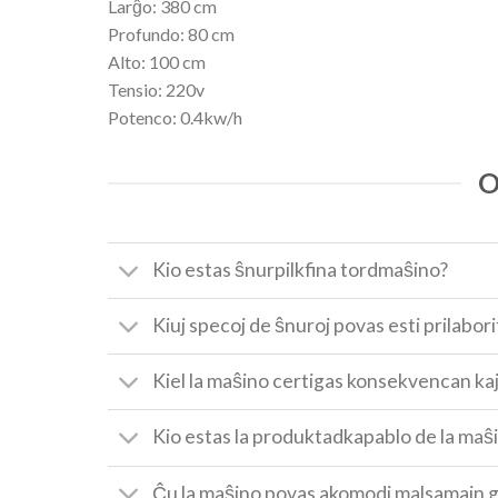
Larĝo: 380 cm
Profundo: 80 cm
Alto: 100 cm
Tensio: 220v
Potenco: 0.4kw/h
O
Kio estas ŝnurpilkfina tordmaŝino?
Kiuj specoj de ŝnuroj povas esti prilabori
Kiel la maŝino certigas konsekvencan ka
Kio estas la produktadkapablo de la maŝ
Ĉu la maŝino povas akomodi malsamajn g