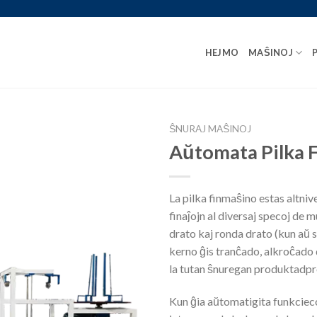
HEJMO
MAŜINOJ
ŜNURAJ MAŜINOJ
Aŭtomata Pilka 
La pilka finmaŝino estas altniv
finaĵojn al diversaj specoj de 
drato kaj ronda drato (kun aŭ s
kerno ĝis tranĉado, alkroĉado d
la tutan ŝnuregan produktadpr
Kun ĝia aŭtomatigita funkcieco