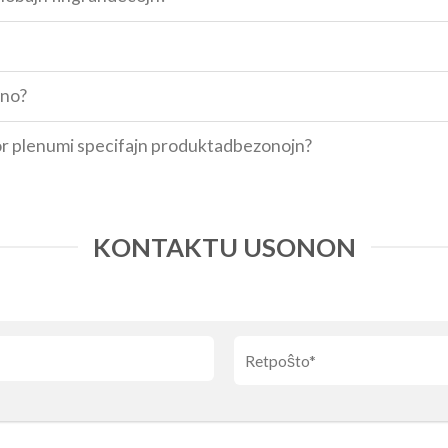
ino?
por plenumi specifajn produktadbezonojn?
KONTAKTU USONON