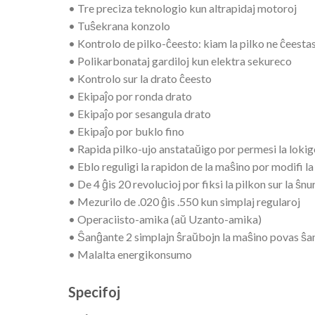
• Tre preciza teknologio kun altrapidaj motoroj
• Tuŝekrana konzolo
• Kontrolo de pilko-ĉeesto: kiam la pilko ne ĉeestas
• Polikarbonataj gardiloj kun elektra sekureco
• Kontrolo sur la drato ĉeesto
• Ekipaĵo por ronda drato
• Ekipaĵo por sesangula drato
• Ekipaĵo por buklo fino
• Rapida pilko-ujo anstataŭigo por permesi la lokigo
• Eblo reguligi la rapidon de la maŝino por modifi 
• De 4 ĝis 20 revolucioj por fiksi la pilkon sur la ŝnu
• Mezurilo de .020 ĝis .550 kun simplaj regularoj
• Operaciisto-amika (aŭ Uzanto-amika)
• Ŝanĝante 2 simplajn ŝraŭbojn la maŝino povas ŝan
• Malalta energikonsumo
Specifoj