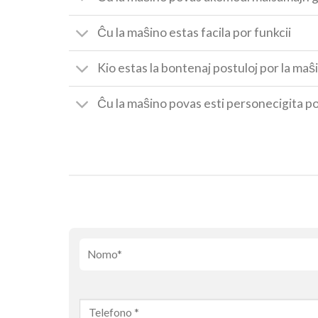
Ĉu la maŝino estas facila por funkcii
Kio estas la bontenaj postuloj por la maŝ
Ĉu la maŝino povas esti personecigita 