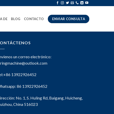
A DE
BLOG
CONTACTO
ENVIAR CONSULTA
ONTÁCTENOS
nvíenos un correo electrónico:
tringmachine@outlook.com
el:+86 13922926452
hatsapp: 86 13922926452
irección: No. 1, S. Huling Rd, Baigang, Huicheng,
uizhou, China 516023