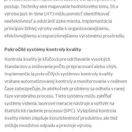
postup. Techniky ako mapovanie hodnotového toku, 5S a
výroba just-in-time (JIT) môžu pomôcť identifikovať
neefektívnosť a odstrániť úzke miesta. Implementácia
princípov štíhlej výroby vedie k organizovanejšiemu,
efektívnejšiemu a responzívnejšiemu výrobnému prostrediu.
Pokročilé systémy kontroly kvality
Kontrola kvality je kľúčová pre udržiavanie vysokých
štandardov a znižovanie počtu prepracovaní alebo chýb.
Implementácia pokročilých systémov kontroly kvality
vrátane automatizovanej kontroly a monitorovania v reálnom
čase zabezpečuje, že akékoľvek problémy sa odhalia v ranej
fáze výrobného procesu. Tieto systémy môžu zahŕňať
systémy videnia, laserové meracie nástroje a softvér na
štatistické riadenie procesov (SPC). Vylepšená kontrola
kvality nielen zlepšuje konzistentnosť produktov, ale tiež
znižuje množstvo odpadu a prestoje výroby.