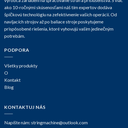
výrobca zariadení na spracovanie strún a príslušenstva. S viac
ako 10-ročnými skúsenosťami náš tím expertov dodáva
špičkovú technológiu na zefektívnenie vašich operácií. Od
navíjacích strojov až po baliace stroje poskytujeme
prispôsobené riešenia, ktoré vyhovujú vašim jedinečným
potrebám.
PODPORA
Všetky produkty
O
Kontakt
Blog
KONTAKTUJ NÁS
Napíšte nám:
stringmachine@outlook.com