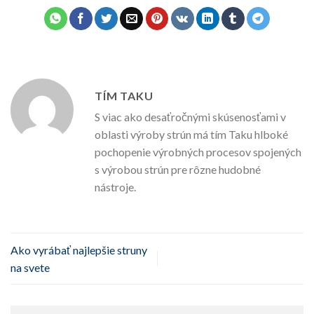
TÍM TAKU
S viac ako desaťročnými skúsenosťami v
oblasti výroby strún má tím Taku hlboké
pochopenie výrobných procesov spojených
s výrobou strún pre rôzne hudobné
nástroje.
Ako vyrábať najlepšie struny
na svete