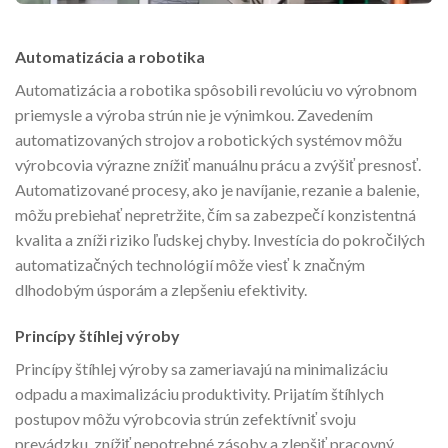
Automatizácia a robotika
Automatizácia a robotika spôsobili revolúciu vo výrobnom
priemysle a výroba strún nie je výnimkou. Zavedením
automatizovaných strojov a robotických systémov môžu
výrobcovia výrazne znížiť manuálnu prácu a zvýšiť presnosť.
Automatizované procesy, ako je navíjanie, rezanie a balenie,
môžu prebiehať nepretržite, čím sa zabezpečí konzistentná
kvalita a zníži riziko ľudskej chyby. Investícia do pokročilých
automatizačných technológií môže viesť k značným
dlhodobým úsporám a zlepšeniu efektivity.
Princípy štíhlej výroby
Princípy štíhlej výroby sa zameriavajú na minimalizáciu
odpadu a maximalizáciu produktivity. Prijatím štíhlych
postupov môžu výrobcovia strún zefektívniť svoju
prevádzku, znížiť nepotrebné zásoby a zlepšiť pracovný