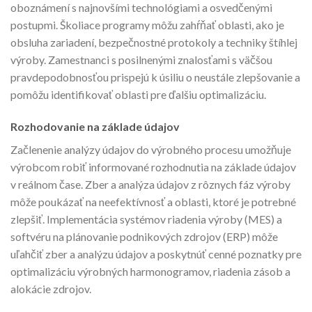
oboznámení s najnovšími technológiami a osvedčenými
postupmi. Školiace programy môžu zahŕňať oblasti, ako je
obsluha zariadení, bezpečnostné protokoly a techniky štíhlej
výroby. Zamestnanci s posilnenými znalosťami s väčšou
pravdepodobnosťou prispejú k úsiliu o neustále zlepšovanie a
pomôžu identifikovať oblasti pre ďalšiu optimalizáciu.
Rozhodovanie na základe údajov
Začlenenie analýzy údajov do výrobného procesu umožňuje
výrobcom robiť informované rozhodnutia na základe údajov
v reálnom čase. Zber a analýza údajov z rôznych fáz výroby
môže poukázať na neefektívnosť a oblasti, ktoré je potrebné
zlepšiť. Implementácia systémov riadenia výroby (MES) a
softvéru na plánovanie podnikových zdrojov (ERP) môže
uľahčiť zber a analýzu údajov a poskytnúť cenné poznatky pre
optimalizáciu výrobných harmonogramov, riadenia zásob a
alokácie zdrojov.