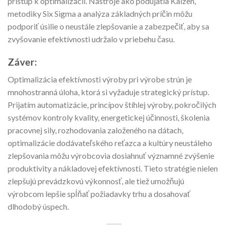
prístup k optimalizácii. Nástroje ako podujatia Kaizen,
metodiky Six Sigma a analýza základných príčin môžu
podporiť úsilie o neustále zlepšovanie a zabezpečiť, aby sa
zvyšovanie efektívnosti udržalo v priebehu času.
Záver:
Optimalizácia efektívnosti výroby pri výrobe strún je
mnohostranná úloha, ktorá si vyžaduje strategický prístup.
Prijatím automatizácie, princípov štíhlej výroby, pokročilých
systémov kontroly kvality, energetickej účinnosti, školenia
pracovnej sily, rozhodovania založeného na dátach,
optimalizácie dodávateľského reťazca a kultúry neustáleho
zlepšovania môžu výrobcovia dosiahnuť významné zvýšenie
produktivity a nákladovej efektívnosti. Tieto stratégie nielen
zlepšujú prevádzkovú výkonnosť, ale tiež umožňujú
výrobcom lepšie spĺňať požiadavky trhu a dosahovať
dlhodobý úspech.