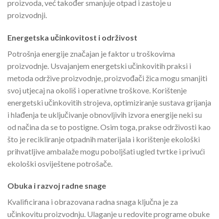
proizvoda, već također smanjuje otpad i zastoje u
proizvodnji.
Energetska učinkovitost i održivost
Potrošnja energije značajan je faktor u troškovima
proizvodnje. Usvajanjem energetski učinkovitih praksi i
metoda održive proizvodnje, proizvođači žica mogu smanjiti
svoj utjecaj na okoliš i operativne troškove. Korištenje
energetski učinkovitih strojeva, optimiziranje sustava grijanja
i hlađenja te uključivanje obnovljivih izvora energije neki su
od načina da se to postigne. Osim toga, prakse održivosti kao
što je recikliranje otpadnih materijala i korištenje ekološki
prihvatljive ambalaže mogu poboljšati ugled tvrtke i privući
ekološki osviještene potrošače.
Obuka i razvoj radne snage
Kvalificirana i obrazovana radna snaga ključna je za
učinkovitu proizvodnju. Ulaganje u redovite programe obuke