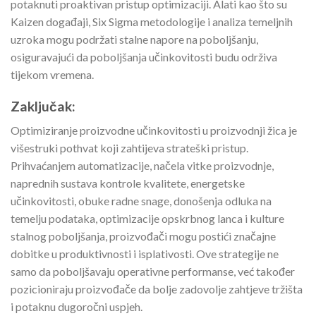
potaknuti proaktivan pristup optimizaciji. Alati kao što su
Kaizen događaji, Six Sigma metodologije i analiza temeljnih
uzroka mogu podržati stalne napore na poboljšanju,
osiguravajući da poboljšanja učinkovitosti budu održiva
tijekom vremena.
Zaključak:
Optimiziranje proizvodne učinkovitosti u proizvodnji žica je
višestruki pothvat koji zahtijeva strateški pristup.
Prihvaćanjem automatizacije, načela vitke proizvodnje,
naprednih sustava kontrole kvalitete, energetske
učinkovitosti, obuke radne snage, donošenja odluka na
temelju podataka, optimizacije opskrbnog lanca i kulture
stalnog poboljšanja, proizvođači mogu postići značajne
dobitke u produktivnosti i isplativosti. Ove strategije ne
samo da poboljšavaju operativne performanse, već također
pozicioniraju proizvođače da bolje zadovolje zahtjeve tržišta
i potaknu dugoročni uspjeh.