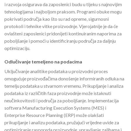
i razvoja osigurava da zaposlenici budu u tijeku s najnovijim
tehnologijama i najboljom praksom. Programi obuke mogu
pokrivati područja kao što su rad opreme, sigurnosni
protokoli i tehnike vitke proizvodnje. Vjerojatnije je da će
ovlašteni zaposlenici pridonijeti kontinuiranim naporima za
poboljšanje i pomoći u identificiranju područja za daljnju
optimizaciju.
Odlučivanje temeljeno na podacima
Uključivanje analitike podataka u proizvodni proces
omogućuje proizvođačima donošenje informiranih odluka na
temelju podataka u stvarnom vremenu. Prikupljanje i analiza
podataka iz različitih faza proizvodnje može istaknuti
neučinkovitosti i područja za poboljšanje. Implementacija
softvera Manufacturing Execution Systems (MES) i
Enterprise Resource Planning (ERP) može olakšati
prikupljanje i analizu podataka, pružajući vrijedne uvide za
optimiziranje rasporeda proizvodnje, upravljanje zalihama i