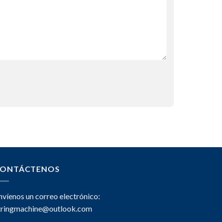
ONTÁCTENOS
nvíenos un correo electrónico:
tringmachine@outlook.com