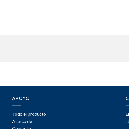
APOYO
C
Todo el producto
E
Acerca de
s
a
Contacto