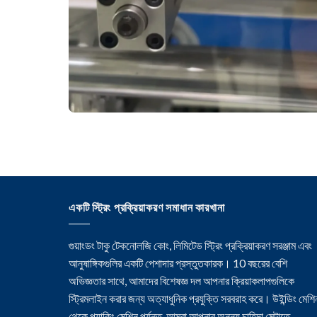
একটি স্ট্রিং প্রক্রিয়াকরণ সমাধান কারখানা
গুয়াংডং টাকু টেকনোলজি কোং, লিমিটেড স্ট্রিং প্রক্রিয়াকরণ সরঞ্জাম এবং
আনুষাঙ্গিকগুলির একটি পেশাদার প্রস্তুতকারক। 10 বছরের বেশি
অভিজ্ঞতার সাথে, আমাদের বিশেষজ্ঞ দল আপনার ক্রিয়াকলাপগুলিকে
স্ট্রিমলাইন করার জন্য অত্যাধুনিক প্রযুক্তি সরবরাহ করে। উইন্ডিং মেশি
থেকে প্যাকিং মেশিন পর্যন্ত, আমরা আপনার অনন্য চাহিদা মেটাতে