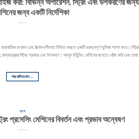
মাইজ করা: বিভিন্ন অপারেশন, স্ট্রিং এবং উপকরণের জন্য
েশিনের জন্য একটি নির্দেশিকা
ভুলতা ধারাবাহিক গুণমান এবং উত্পাদনশীলতা নিশ্চিত করতে একটি গুরুত্বপূর্ণ ভূমিকা পালন করে। স্ট্রি
তৈরি, বাদ্যযন্ত্রের স্ট্রিং প্রকার এবং উপকরণ। আসুন উইন্ডিং মেশিনের জগতে খোঁজ করি এবং তারা
পড়া চালিয়ে যান
→
ব্লগ
 স্ট্রিং প্রসেসিং মেশিনের বিবর্তন এবং প্রভাব অন্বেষণ