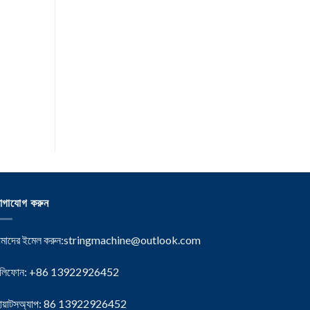
োগাযোগ করুন
াদের ইমেল করুন:
stringmachine@outlook.com
েলিফোন: +86 13922926452
োয়াটসঅ্যাপ: 86 13922926452