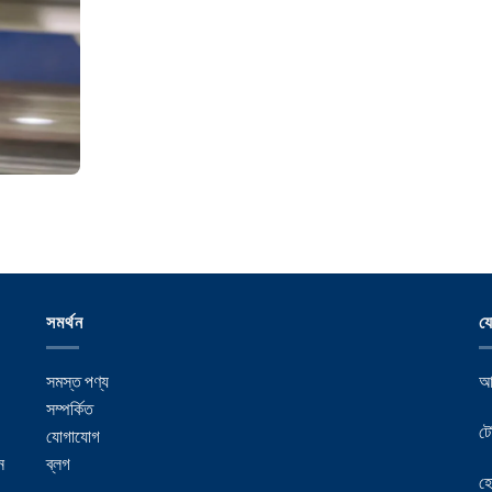
সমর্থন
য
সমস্ত পণ্য
আম
সম্পর্কিত
ট
যোগাযোগ
ন
ব্লগ
হ